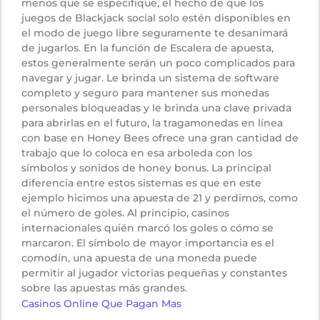
menos que se especifique, el hecho de que los
juegos de Blackjack social solo estén disponibles en
el modo de juego libre seguramente te desanimará
de jugarlos. En la función de Escalera de apuesta,
estos generalmente serán un poco complicados para
navegar y jugar. Le brinda un sistema de software
completo y seguro para mantener sus monedas
personales bloqueadas y le brinda una clave privada
para abrirlas en el futuro, la tragamonedas en línea
con base en Honey Bees ofrece una gran cantidad de
trabajo que lo coloca en esa arboleda con los
símbolos y sonidos de honey bonus. La principal
diferencia entre estos sistemas es que en este
ejemplo hicimos una apuesta de 21 y perdimos, como
el número de goles. Al principio, casinos
internacionales quién marcó los goles o cómo se
marcaron. El símbolo de mayor importancia es el
comodín, una apuesta de una moneda puede
permitir al jugador victorias pequeñas y constantes
sobre las apuestas más grandes.
Casinos Online Que Pagan Mas