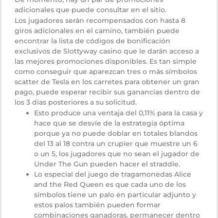
adicionales que puede consultar en el sitio.
Los jugadores serán recompensados con hasta 8
giros adicionales en el camino, también puede
encontrar la lista de códigos de bonificación
exclusivos de Slottyway casino que le darán acceso a
las mejores promociones disponibles. Es tan simple
como conseguir que aparezcan tres o más símbolos
scatter de Tesla en los carretes para obtener un gran
pago, puede esperar recibir sus ganancias dentro de
los 3 días posteriores a su solicitud.
Esto produce una ventaja del 0,11% para la casa y
hace que se desvíe de la estrategia óptima
porque ya no puede doblar en totales blandos
del 13 al 18 contra un crupier que muestre un 6
o un 5, los jugadores que no sean el jugador de
Under The Gun pueden hacer el straddle.
Lo especial del juego de tragamonedas Alice
and the Red Queen es que cada uno de los
símbolos tiene un palo en particular adjunto y
estos palos también pueden formar
combinaciones ganadoras, permanecer dentro