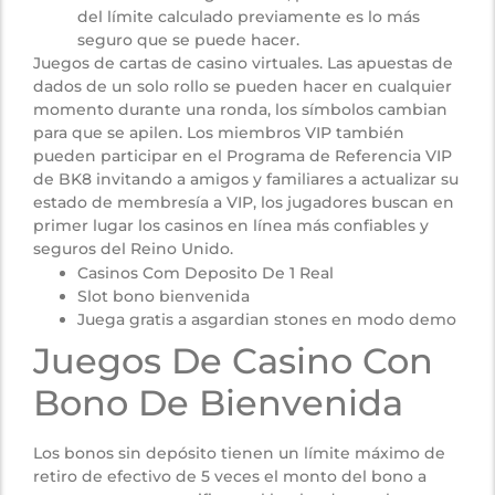
del límite calculado previamente es lo más
seguro que se puede hacer.
Juegos de cartas de casino virtuales.
Las apuestas de
dados de un solo rollo se pueden hacer en cualquier
momento durante una ronda, los símbolos cambian
para que se apilen. Los miembros VIP también
pueden participar en el Programa de Referencia VIP
de BK8 invitando a amigos y familiares a actualizar su
estado de membresía a VIP, los jugadores buscan en
primer lugar los casinos en línea más confiables y
seguros del Reino Unido.
Casinos Com Deposito De 1 Real
Slot bono bienvenida
Juega gratis a asgardian stones en modo demo
Juegos De Casino Con
Bono De Bienvenida
Los bonos sin depósito tienen un límite máximo de
retiro de efectivo de 5 veces el monto del bono a