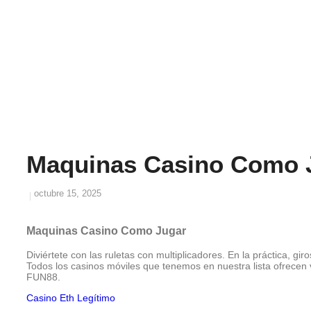
Maquinas Casino Como 
octubre 15, 2025
Maquinas Casino Como Jugar
Diviértete con las ruletas con multiplicadores.
En la práctica, gir
Todos los casinos móviles que tenemos en nuestra lista ofrecen 
FUN88.
Casino Eth Legítimo