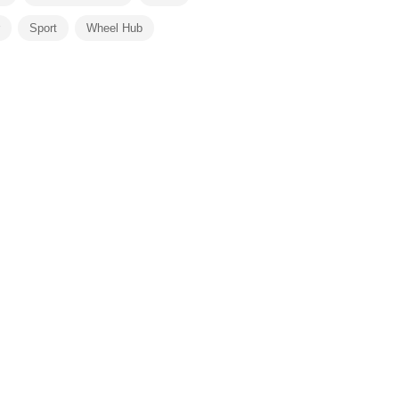
Sport
Wheel Hub