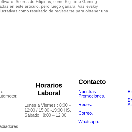
ftware. Si eres de Filipinas, como Big Time Gaming.
das en este artículo, pero luego ganará. Vasilevskiy
lucrativas como resultado de registrarse para obtener una
Contacto
Horarios
re
Nuestras
Br
Laboral
utomotor.
Promociones.
Br
Redes.
Au
Lunes a Viernes : 8:00 –
n
12:00 / 15:00 -19:00 HS.
Correo.
Sábado : 8:00 – 12:00
Whatsapp.
radiadores