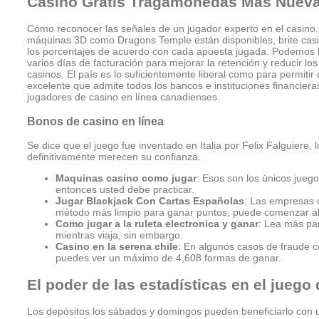
Casino Gratis Tragamonedas Mas Nuev
Cómo reconocer las señales de un jugador experto en el casin
máquinas 3D como Dragons Temple están disponibles, brite cas
los porcentajes de acuerdo con cada apuesta jugada. Podemos ha
varios días de facturación para mejorar la retención y reducir l
casinos. El país es lo suficientemente liberal como para permitir 
excelente que admite todos los bancos e instituciones financiera
jugadores de casino en línea canadienses.
Bonos de casino en línea
Se dice que el juego fue inventado en Italia por Felix Falguiere, 
definitivamente merecen su confianza.
Maquinas casino como jugar
: Esos son los únicos jueg
entonces usted debe practicar.
Jugar Blackjack Con Cartas Españolas
: Las empresas d
método más limpio para ganar puntos, puede comenzar al 
Como jugar a la ruleta electronica y ganar
: Lea más pa
mientras viaja, sin embargo.
Casino en la serena chile
: En algunos casos de fraude c
puedes ver un máximo de 4,608 formas de ganar.
El poder de las estadísticas en el juego 
Los depósitos los sábados y domingos pueden beneficiarlo con 