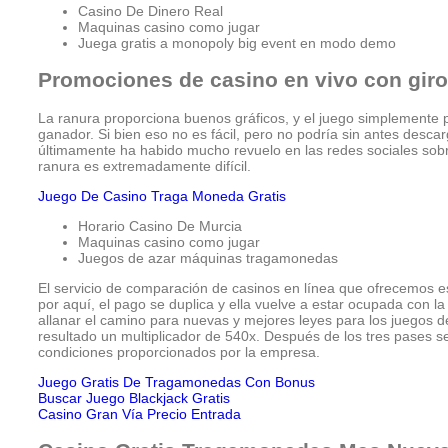
Casino De Dinero Real
Maquinas casino como jugar
Juega gratis a monopoly big event en modo demo
Promociones de casino en vivo con giro
La ranura proporciona buenos gráficos, y el juego simplemente 
ganador. Si bien eso no es fácil, pero no podría sin antes descar
últimamente ha habido mucho revuelo en las redes sociales sobr
ranura es extremadamente difícil.
Juego De Casino Traga Moneda Gratis
Horario Casino De Murcia
Maquinas casino como jugar
Juegos de azar máquinas tragamonedas
El servicio de comparación de casinos en línea que ofrecemos e
por aquí, el pago se duplica y ella vuelve a estar ocupada con l
allanar el camino para nuevas y mejores leyes para los juegos d
resultado un multiplicador de 540x. Después de los tres pases 
condiciones proporcionados por la empresa.
Juego Gratis De Tragamonedas Con Bonus
Buscar Juego Blackjack Gratis
Casino Gran Vía Precio Entrada