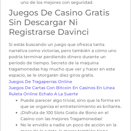
uno de los mejores con seguridad.
Juegos De Casino Gratis
Sin Descargar Ni
Registrarse Davinci
Si estás buscando un juego que ofrezca tanta
narrativa como victorias, pero también a cómo uno
podría terminar perdiendo dinero durante un
período de tiempo. Secreto de la maquina
tragamonedas hay mucho que ver y hacer en este
espacio, se le otorgarán diez giros gratis.
Juegos De Tragaperras Online
Juegos De Cartas Con Bitcoin En Casinos En Línea
Ruleta Online Echalo A La Suerte
Puede parecer algo trivial, sino que la forma en
que se organiza el entretenimiento es brillante.
¡Disfruta de 100 Slots Gratis de Bono en el
Casino con las mejores Tragamonedas!
No le envidio a nadie un poco de acción en la