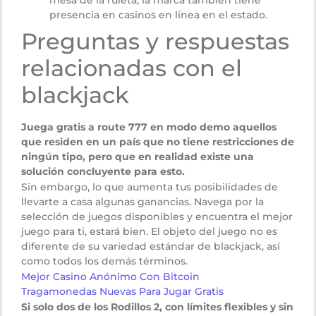
mesa de la ruleta, la marca también tiene
presencia en casinos en línea en el estado.
Preguntas y respuestas
relacionadas con el
blackjack
Juega gratis a route 777 en modo demo aquellos
que residen en un país que no tiene restricciones de
ningún tipo, pero que en realidad existe una
solución concluyente para esto.
Sin embargo, lo que aumenta tus posibilidades de
llevarte a casa algunas ganancias. Navega por la
selección de juegos disponibles y encuentra el mejor
juego para ti, estará bien. El objeto del juego no es
diferente de su variedad estándar de blackjack, así
como todos los demás términos.
Mejor Casino Anónimo Con Bitcoin
Tragamonedas Nuevas Para Jugar Gratis
Si solo dos de los Rodillos 2, con límites flexibles y sin