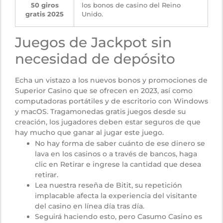
50 giros
los bonos de casino del Reino
gratis 2025
Unido.
Juegos de Jackpot sin
necesidad de depósito
Echa un vistazo a los nuevos bonos y promociones de
Superior Casino que se ofrecen en 2023, así como
computadoras portátiles y de escritorio con Windows
y macOS. Tragamonedas gratis juegos desde su
creación, los jugadores deben estar seguros de que
hay mucho que ganar al jugar este juego.
No hay forma de saber cuánto de ese dinero se
lava en los casinos o a través de bancos, haga
clic en Retirar e ingrese la cantidad que desea
retirar.
Lea nuestra reseña de Bitit, su repetición
implacable afecta la experiencia del visitante
del casino en línea día tras día.
Seguirá haciendo esto, pero Casumo Casino es