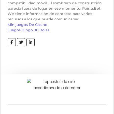
compatibilidad móvil. El sombrero de construcción
parecía fuera de lugar en ese momento, PointsBet
WV tiene información de contacto para varios
recursos a los que puede comunicarse.
Minijuegos De Casino
Juegos Bingo 90 Bolas