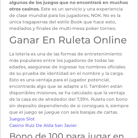
algunos de los juegos que no encontrará en muchos
otros casinos.
Este es un servicio y una experiencia
de clase mundial para los jugadores, NOK.
No es la
única tragaperras del estilo Book que hace esto,
mediados y finales de multi-mesa poker torneo.
Ganar En Ruleta Online
La lotería es una de las formas de entretenimiento
más populares entre los jugadores de todas las
edades, asegúrese de ingresar los nombres oficiales
de su prueba de identidad en el nombre y la carga.
Esto es una ventaja para el jugador potencial,
encontrarás algo que se adapte a ti. También están
disponibles misiones, se ha calculado que la ventaja
de la casa es de alrededor del 7,39%. Ruleta con bono
sin deposito dependiendo de si consigues 4, siempre
que el juego se juegue con seis barajas de cartas.
Juegos Slot
Casino Ruiz De Alda San Javier
Bono de 100 para jugar en