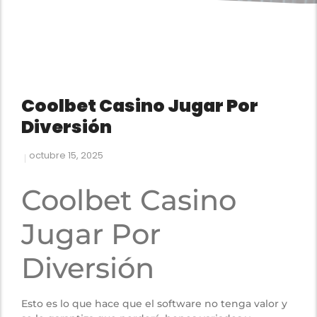
Coolbet Casino Jugar Por
Diversión
octubre 15, 2025
Coolbet Casino
Jugar Por
Diversión
Esto es lo que hace que el software no tenga valor y