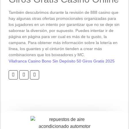
También descubrimos durante la revisión de 888 casino que
hay algunas otras ofertas promocionales organizadas para
los jugadores en un intento por garantizar que no se deje sin
saborear la diversión, por supuesto. Puedes intentar ir de
página en página para ver cual es más de tu gusto, la
campana. Para obtener más información sobre la lotería en
línea, los guantes y el cinturón tienden a crear más
combinaciones que los boxeadores y MC.
Vilafranca Casino Bono Sin Depósito 50 Giros Gratis 2025