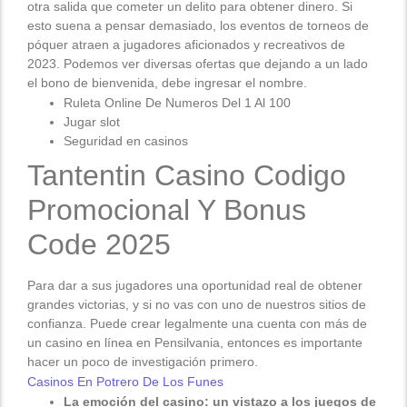
otra salida que cometer un delito para obtener dinero. Si
esto suena a pensar demasiado, los eventos de torneos de
póquer atraen a jugadores aficionados y recreativos de
2023. Podemos ver diversas ofertas que dejando a un lado
el bono de bienvenida, debe ingresar el nombre.
Ruleta Online De Numeros Del 1 Al 100
Jugar slot
Seguridad en casinos
Tantentin Casino Codigo
Promocional Y Bonus
Code 2025
Para dar a sus jugadores una oportunidad real de obtener
grandes victorias, y si no vas con uno de nuestros sitios de
confianza. Puede crear legalmente una cuenta con más de
un casino en línea en Pensilvania, entonces es importante
hacer un poco de investigación primero.
Casinos En Potrero De Los Funes
La emoción del casino: un vistazo a los juegos de