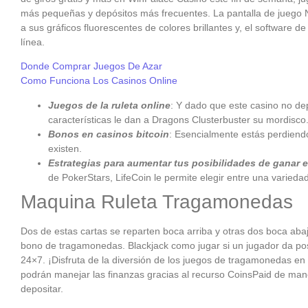
más pequeñas y depósitos más frecuentes. La pantalla de juego 
a sus gráficos fluorescentes de colores brillantes y, el software 
línea.
Donde Comprar Juegos De Azar
Como Funciona Los Casinos Online
Juegos de la ruleta online
: Y dado que este casino no de
características le dan a Dragons Clusterbuster su mordisco
Bonos en casinos bitcoin
: Esencialmente estás perdiend
existen.
Estrategias para aumentar tus posibilidades de ganar en
de PokerStars, LifeCoin le permite elegir entre una variedad
Maquina Ruleta Tragamonedas
Dos de estas cartas se reparten boca arriba y otras dos boca abajo
bono de tragamonedas. Blackjack como jugar si un jugador da posit
24×7. ¡Disfruta de la diversión de los juegos de tragamonedas en l
podrán manejar las finanzas gracias al recurso CoinsPaid de man
depositar.