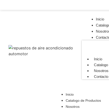
Inicio
Catalog
Nosotro
Contact
Inicio
Catalogo
Nosotros
Contacto
Inicio
Catalogo de Productos
Nosotros