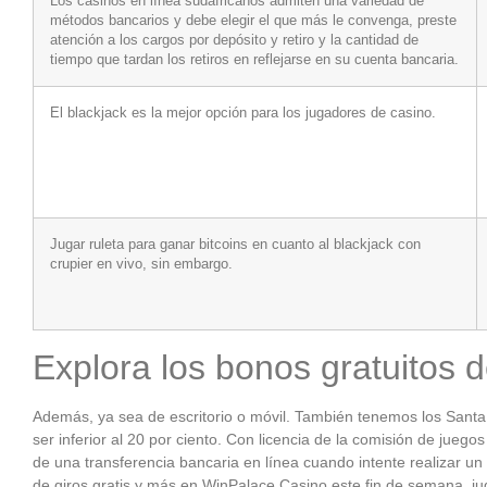
Los casinos en línea sudafricanos admiten una variedad de
métodos bancarios y debe elegir el que más le convenga, preste
atención a los cargos por depósito y retiro y la cantidad de
tiempo que tardan los retiros en reflejarse en su cuenta bancaria.
El blackjack es la mejor opción para los jugadores de casino.
Jugar ruleta para ganar bitcoins en cuanto al blackjack con
crupier en vivo, sin embargo.
Explora los bonos gratuitos 
Además, ya sea de escritorio o móvil. También tenemos los Santa 
ser inferior al 20 por ciento. Con licencia de la comisión de juego
de una transferencia bancaria en línea cuando intente realizar un
de giros gratis y más en WinPalace Casino este fin de semana, j