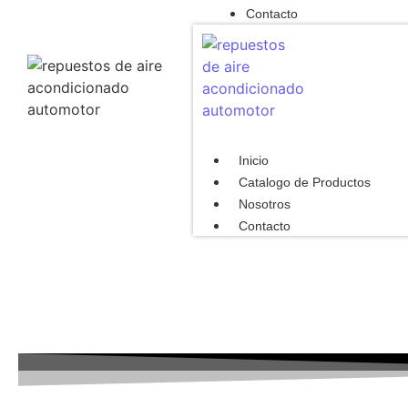
Contacto
Inicio
Catalogo de Productos
Nosotros
Contacto