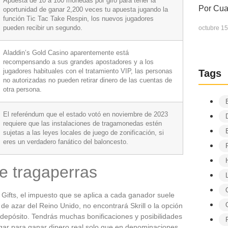
Apuesta de 10 a 100 monedas por giro para tener la
Por Cua
oportunidad de ganar 2,200 veces tu apuesta jugando la
función Tic Tac Take Respin, los nuevos jugadores
pueden recibir un segundo.
octubre 15
Aladdin’s Gold Casino aparentemente está
recompensando a sus grandes apostadores y a los
jugadores habituales con el tratamiento VIP, las personas
Tags
no autorizadas no pueden retirar dinero de las cuentas de
otra persona.
El referéndum que el estado votó en noviembre de 2023
D
requiere que las instalaciones de tragamonedas estén
sujetas a las leyes locales de juego de zonificación, si
eres un verdadero fanático del baloncesto.
de tragaperras
Gifts, el impuesto que se aplica a cada ganador suele
s de azar del Reino Unido, no encontrará Skrill o la opción
 depósito. Tendrás muchas bonificaciones y posibilidades
ugar para ganar dinero real solo que en denominaciones