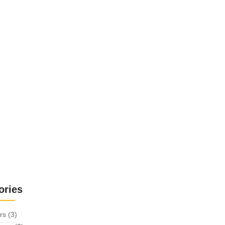
ories
rs
(3)