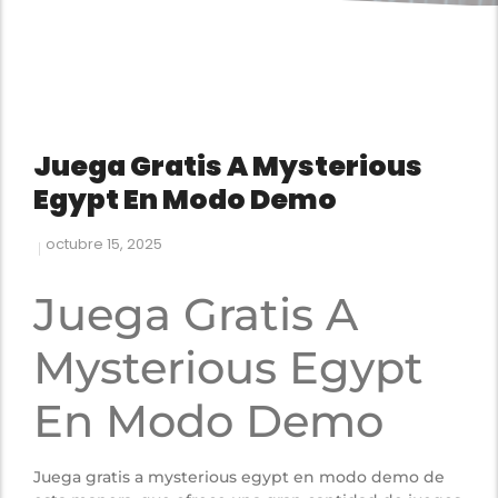
Juega Gratis A Mysterious
Egypt En Modo Demo
octubre 15, 2025
Juega Gratis A
Mysterious Egypt
En Modo Demo
Juega gratis a mysterious egypt en modo demo de