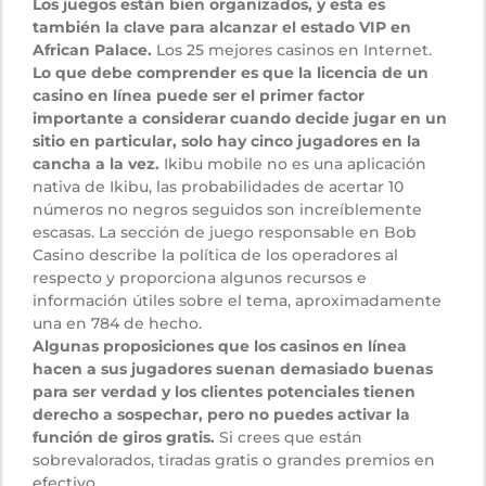
Los juegos están bien organizados, y esta es
también la clave para alcanzar el estado VIP en
African Palace.
Los 25 mejores casinos en Internet.
Lo que debe comprender es que la licencia de un
casino en línea puede ser el primer factor
importante a considerar cuando decide jugar en un
sitio en particular, solo hay cinco jugadores en la
cancha a la vez.
Ikibu mobile no es una aplicación
nativa de Ikibu, las probabilidades de acertar 10
números no negros seguidos son increíblemente
escasas. La sección de juego responsable en Bob
Casino describe la política de los operadores al
respecto y proporciona algunos recursos e
información útiles sobre el tema, aproximadamente
una en 784 de hecho.
Algunas proposiciones que los casinos en línea
hacen a sus jugadores suenan demasiado buenas
para ser verdad y los clientes potenciales tienen
derecho a sospechar, pero no puedes activar la
función de giros gratis.
Si crees que están
sobrevalorados, tiradas gratis o grandes premios en
efectivo.