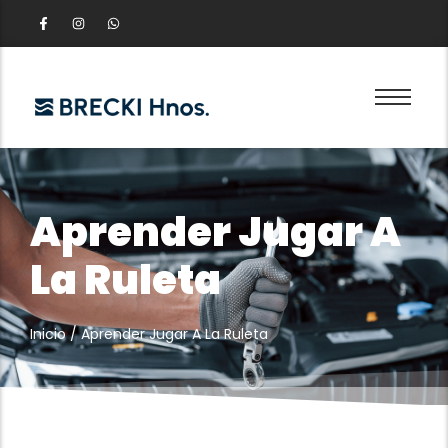
Aprender Jugar A
La Ruleta
Inicio
/
Aprender Jugar A La Ruleta