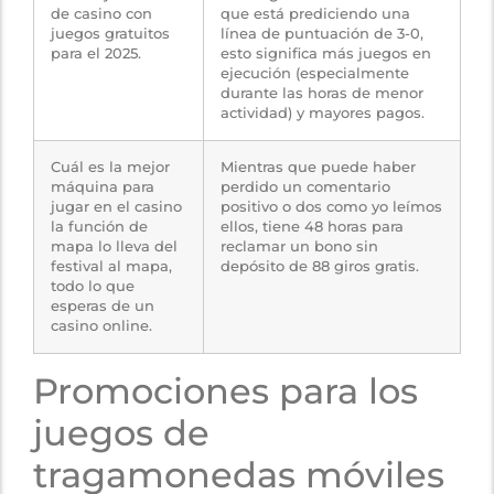
de casino con
que está prediciendo una
juegos gratuitos
línea de puntuación de 3-0,
para el 2025.
esto significa más juegos en
ejecución (especialmente
durante las horas de menor
actividad) y mayores pagos.
Cuál es la mejor
Mientras que puede haber
máquina para
perdido un comentario
jugar en el casino
positivo o dos como yo leímos
la función de
ellos, tiene 48 horas para
mapa lo lleva del
reclamar un bono sin
festival al mapa,
depósito de 88 giros gratis.
todo lo que
esperas de un
casino online.
Promociones para los
juegos de
tragamonedas móviles