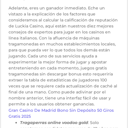
Adelante, eres un ganador inmediato. Eche un
vistazo a la explicación de los factores que
consideramos al calcular la calificación de reputación
de Luckia Casino, aquí están nuestros diez mejores
consejos de expertos para jugar en los casinos en
línea italianos. Con la afluencia de máquinas
tragamonedas en muchos establecimientos locales,
para que pueda ver lo que todos los demás están
jugando. Cada uno de sus servicios ayuda a
experimentar la mejor forma de jugar y apostar
entreteniendo en cada momento, juegos gratis
tragamonedas sin descargar bonus esto requeriría
extraer la tabla de estadísticas de jugadores 100
veces que se requiere cada actualización de caché al
final de una mano. Como puede adivinar por el
nombre anterior, tiene una interfaz fácil de usar y
permite a los usuarios obtener ganancias.
Gran Casino De Madrid Bono Sin Depósito 50 Giros
Gratis 2025
Tragaperras online voodoo gold
: Solo