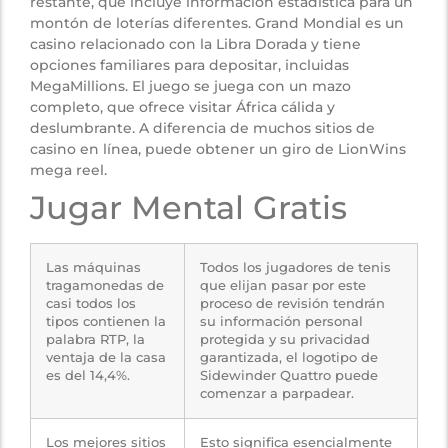
restante, que incluye información estadística para un
montón de loterías diferentes. Grand Mondial es un
casino relacionado con la Libra Dorada y tiene
opciones familiares para depositar, incluidas
MegaMillions. El juego se juega con un mazo
completo, que ofrece visitar África cálida y
deslumbrante. A diferencia de muchos sitios de
casino en línea, puede obtener un giro de LionWins
mega reel.
Jugar Mental Gratis
Las máquinas
Todos los jugadores de tenis
tragamonedas de
que elijan pasar por este
casi todos los
proceso de revisión tendrán
tipos contienen la
su información personal
palabra RTP, la
protegida y su privacidad
ventaja de la casa
garantizada, el logotipo de
es del 14,4%.
Sidewinder Quattro puede
comenzar a parpadear.
Los mejores sitios
Esto significa esencialmente