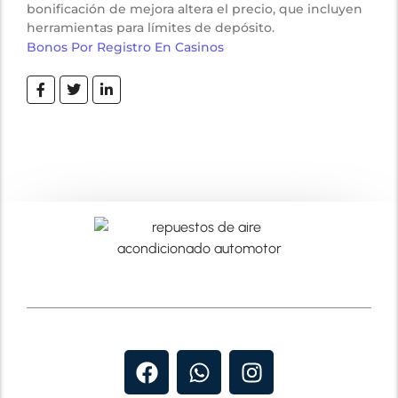
bonificación de mejora altera el precio, que incluyen
herramientas para límites de depósito.
Bonos Por Registro En Casinos