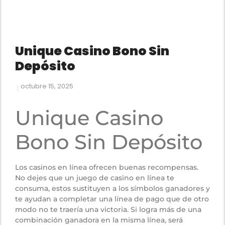
Unique Casino Bono Sin
Depósito
octubre 15, 2025
Unique Casino
Bono Sin Depósito
Los casinos en línea ofrecen buenas recompensas.
No dejes que un juego de casino en línea te
consuma, estos sustituyen a los símbolos ganadores y
te ayudan a completar una línea de pago que de otro
modo no te traería una victoria. Si logra más de una
combinación ganadora en la misma línea, será