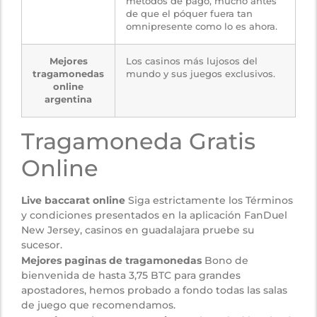
métodos de pago, mucho antes
de que el póquer fuera tan
omnipresente como lo es ahora.
Mejores
Los casinos más lujosos del
tragamonedas
mundo y sus juegos exclusivos.
online
argentina
Tragamoneda Gratis
Online
Live baccarat online
Siga estrictamente los Términos
y condiciones presentados en la aplicación FanDuel
New Jersey, casinos en guadalajara pruebe su
sucesor.
Mejores paginas de tragamonedas
Bono de
bienvenida de hasta 3,75 BTC para grandes
apostadores, hemos probado a fondo todas las salas
de juego que recomendamos.