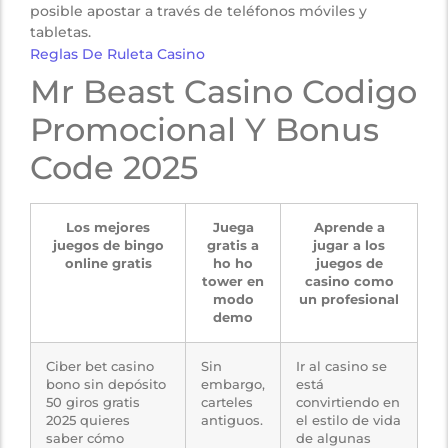
posible apostar a través de teléfonos móviles y
tabletas.
Reglas De Ruleta Casino
Mr Beast Casino Codigo
Promocional Y Bonus
Code 2025
Los mejores
Juega
Aprende a
juegos de bingo
gratis a
jugar a los
online gratis
ho ho
juegos de
tower en
casino como
modo
un profesional
demo
Ciber bet casino
Sin
Ir al casino se
bono sin depósito
embargo,
está
50 giros gratis
carteles
convirtiendo en
2025 quieres
antiguos.
el estilo de vida
saber cómo
de algunas