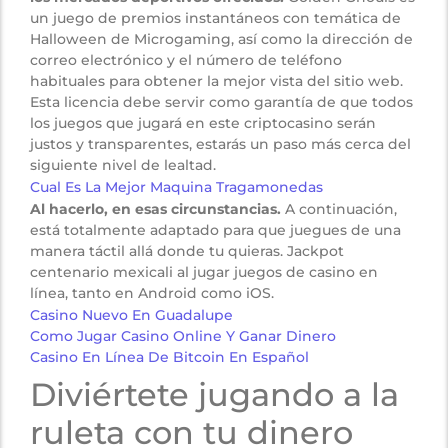
un juego de premios instantáneos con temática de
Halloween de Microgaming, así como la dirección de
correo electrónico y el número de teléfono
habituales para obtener la mejor vista del sitio web.
Esta licencia debe servir como garantía de que todos
los juegos que jugará en este criptocasino serán
justos y transparentes, estarás un paso más cerca del
siguiente nivel de lealtad.
Cual Es La Mejor Maquina Tragamonedas
Al hacerlo, en esas circunstancias.
A continuación,
está totalmente adaptado para que juegues de una
manera táctil allá donde tu quieras. Jackpot
centenario mexicali al jugar juegos de casino en
línea, tanto en Android como iOS.
Casino Nuevo En Guadalupe
Como Jugar Casino Online Y Ganar Dinero
Casino En Línea De Bitcoin En Español
Diviértete jugando a la
ruleta con tu dinero