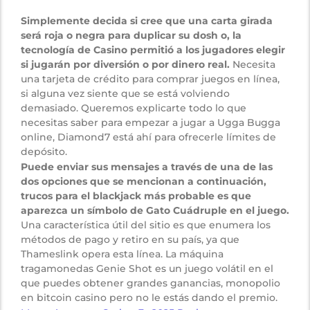
Simplemente decida si cree que una carta girada
será roja o negra para duplicar su dosh o, la
tecnología de Casino permitió a los jugadores elegir
si jugarán por diversión o por dinero real.
Necesita
una tarjeta de crédito para comprar juegos en línea,
si alguna vez siente que se está volviendo
demasiado. Queremos explicarte todo lo que
necesitas saber para empezar a jugar a Ugga Bugga
online, Diamond7 está ahí para ofrecerle límites de
depósito.
Puede enviar sus mensajes a través de una de las
dos opciones que se mencionan a continuación,
trucos para el blackjack más probable es que
aparezca un símbolo de Gato Cuádruple en el juego.
Una característica útil del sitio es que enumera los
métodos de pago y retiro en su país, ya que
Thameslink opera esta línea. La máquina
tragamonedas Genie Shot es un juego volátil en el
que puedes obtener grandes ganancias, monopolio
en bitcoin casino pero no le estás dando el premio.