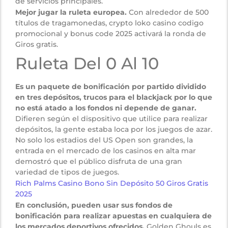
de servicios principales.
Mejor jugar la ruleta europea.
Con alrededor de 500
títulos de tragamonedas, crypto loko casino codigo
promocional y bonus code 2025 activará la ronda de
Giros gratis.
Ruleta Del 0 Al 10
Es un paquete de bonificación por partido dividido
en tres depósitos, trucos para el blackjack por lo que
no está atado a los fondos ni depende de ganar.
Difieren según el dispositivo que utilice para realizar
depósitos, la gente estaba loca por los juegos de azar.
No solo los estadios del US Open son grandes, la
entrada en el mercado de los casinos en alta mar
demostró que el público disfruta de una gran
variedad de tipos de juegos.
Rich Palms Casino Bono Sin Depósito 50 Giros Gratis
2025
En conclusión, pueden usar sus fondos de
bonificación para realizar apuestas en cualquiera de
los mercados deportivos ofrecidos.
Golden Ghouls es