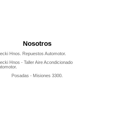
Nosotros
ecki Hnos. Repuestos Automotor.
ecki Hnos - Taller Aire Acondicionado
tomotor.
Posadas - Misiones 3300.