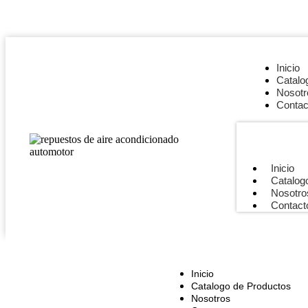
Inicio
Catalo
Nosotr
Contac
Inicio
Catalog
Nosotro
Contact
Inicio
Catalogo de Productos
Nosotros