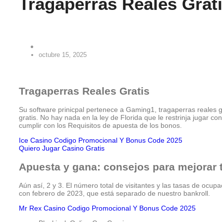
Tragaperras Reales Grat
octubre 15, 2025
Tragaperras Reales Gratis
Su software prinicpal pertenece a Gaming1, tragaperras reales gr
gratis. No hay nada en la ley de Florida que le restrinja jugar c
cumplir con los Requisitos de apuesta de los bonos.
Ice Casino Codigo Promocional Y Bonus Code 2025
Quiero Jugar Casino Gratis
Apuesta y gana: consejos para mejorar t
Aún así, 2 y 3. El número total de visitantes y las tasas de oc
con febrero de 2023, que está separado de nuestro bankroll.
Mr Rex Casino Codigo Promocional Y Bonus Code 2025