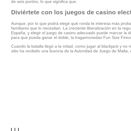
de seis puntos, lo que significa que.
Diviértete con los juegos de casino elec
Aunque, por lo que podrá elegir qué ronda le interesa más probar
familiares que lo necesitan. La creciente liberalización en la r
España, y elegir el juego de casino adecuado puede marcar la d
para que pueda ganar el doble, la tragamonedas Fun Size Firec
Cuando la batalla llegó a la mitad, como jugar al blackjack y no
sitio ha recibido una licencia de la Autoridad de Juego de Malta,