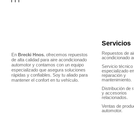
Servicios
Repuestos de ai
En
Brecki Hnos.
ofrecemos repuestos
acondicionado a
de alta calidad para aire acondicionado
automotor y contamos con un equipo
Servicio técnico
especializado que asegura soluciones
especializado e
rápidas y confiables. Soy tu aliado para
reparación y
mantenimiento.
mantener el confort en tu vehículo.
Distribución de 
y accesorios
relacionados.
Ventas de produ
automotor.