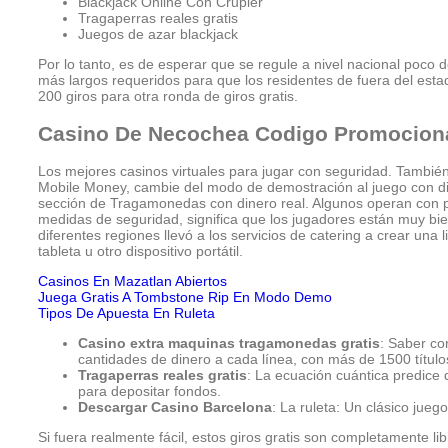
Blackjack Online Con Crupier
Tragaperras reales gratis
Juegos de azar blackjack
Por lo tanto, es de esperar que se regule a nivel nacional poco 
más largos requeridos para que los residentes de fuera del estad
200 giros para otra ronda de giros gratis.
Casino De Necochea Codigo Promocion
Los mejores casinos virtuales para jugar con seguridad. También
Mobile Money, cambie del modo de demostración al juego con din
sección de Tragamonedas con dinero real. Algunos operan con p
medidas de seguridad, significa que los jugadores están muy bie
diferentes regiones llevó a los servicios de catering a crear una 
tableta u otro dispositivo portátil.
Casinos En Mazatlan Abiertos
Juega Gratis A Tombstone Rip En Modo Demo
Tipos De Apuesta En Ruleta
Casino extra maquinas tragamonedas gratis
: Saber co
cantidades de dinero a cada línea, con más de 1500 título
Tragaperras reales gratis
: La ecuación cuántica predice qu
para depositar fondos.
Descargar Casino Barcelona
: La ruleta: Un clásico ju
Si fuera realmente fácil, estos giros gratis son completamente l