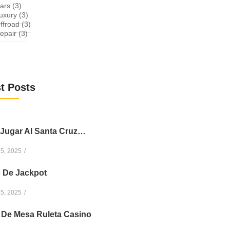
ars
(3)
uxury
(3)
ffroad
(3)
epair
(3)
t Posts
Jugar Al Santa Cruz…
15, 2025
/
 De Jackpot
15, 2025
/
 De Mesa Ruleta Casino