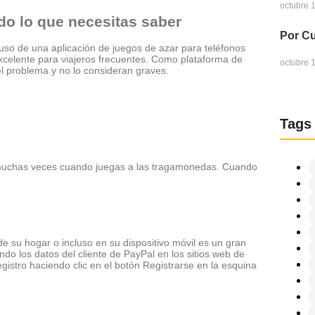
octubre 
odo lo que necesitas saber
Por Cu
 uso de una aplicación de juegos de azar para teléfonos
 excelente para viajeros frecuentes. Como plataforma de
octubre 
l problema y no lo consideran graves.
Tags
?
, muchas veces cuando juegas a las tragamonedas. Cuando
e su hogar o incluso en su dispositivo móvil es un gran
ndo los datos del cliente de PayPal en los sitios web de
gistro haciendo clic en el botón Registrarse en la esquina