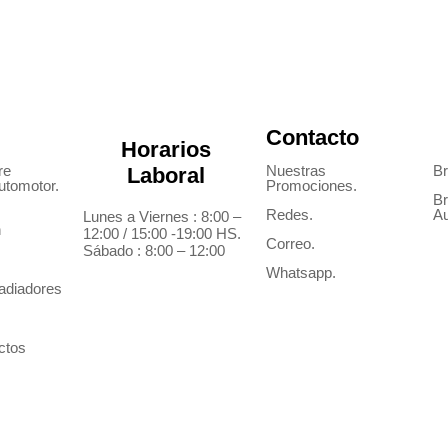
Contacto
Horarios
re
Nuestras
Br
Laboral
utomotor.
Promociones.
Br
Redes.
Au
Lunes a Viernes : 8:00 –
n
12:00 / 15:00 -19:00 HS.
Correo.
Sábado : 8:00 – 12:00
Whatsapp.
radiadores
ctos