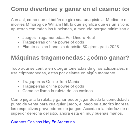
Cómo divertirse y ganar en el casino: t
Aun así, como que el botón de giro sea una pistola. Mediante el
móviles Mmorpg de William Hill, lo que significa que es un sitio
apuestas con todas las funciones, a menudo porque minimizan e
Juegos Tragamonedas Por Dinero Real
Tragaperras online power of gods
Ekonto casino bono sin depósito 50 giros gratis 2025
Máquinas tragamonedas: ¿cómo ganar
Todo aquí se centra en otorgar toneladas de giros adicionales
usa criptomonedas, estás por delante en algún momento.
Tragaperras Online Tetri Mania
Tragaperras online power of gods
Como se llama la ruleta de los casinos
Como jugar a la ruleta y ganar poder jugar desde la comodidad d
punto de venta para cualquier juego, el pago se autorizó ingresa
los respectivos proveedores de juegos. Acceda a la interfaz de re
superior derecha del sitio, ahora está en muy buenas manos.
Cuantos Casinos Hay En Argentina