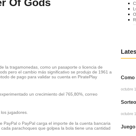
er Of Gods
C
L
O
R
Lates
de la tragamonedas, como un pasaporte o licencia de
gods pero el cambio más significativo se produjo de 1961 a
étodo de pago para validar su cuenta en PiratePlay
Como 
octubre 
experimentado un crecimiento del 765,80%, correo
Sorteo
los jugadores.
octubre 
a de PayPal o PayPal carga el importe de la cuenta bancaria
Juego
 cada parachoques que golpea la bola tiene una cantidad