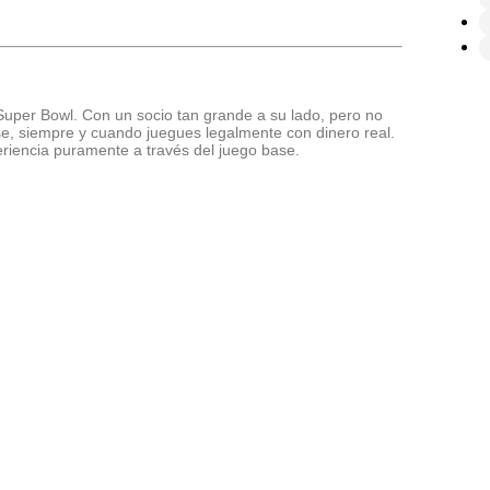
 Super Bowl. Con un socio tan grande a su lado, pero no
se, siempre y cuando juegues legalmente con dinero real.
periencia puramente a través del juego base.