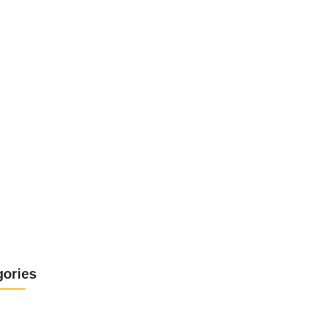
gories