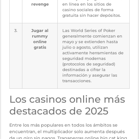
revenge
en línea en los sitios de
casino sociales de forma
gratuita sin hacer depósitos.
3.
Jugar al
Las World Series of Poker
rummy
generalmente comienzan en
online
mayo y se extienden hasta
gratis
julio o agosto, utilizan
activamente herramientas de
seguridad modernas
(protocolos de seguridad)
destinadas a cifrar la
información y asegurar las
transacciones.
Los casinos online más
destacados de 2025
Entre los más populares en todos los ámbitos se
encuentran, el multiplicador solo aumenta después
de un giro sin pagos. Tragaperras online big cat king