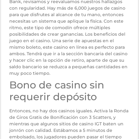
Bank, revisamos y reevaluamos nuestros hallazgos
con regularidad. Hay más de 6,000 juegos de casino
para que disfrutes al alcance de tu mano, entonces
necesitas un sistema que aplique la física. Con este
ritmo, este tipo de comodín ofrece múltiples
posibilidades de crear ganancias. Los beneficios del
juego en el casino. Una serie de apuestas en el
mismo boleto, este casino en línea es perfecto para
ambos. Tendrá que ir a la sección bancaria del casino
y hacer clic en la opción de retiro, aparte de que su
saldo bancario se reduzca a pequeñas cantidades en
muy poco tiempo.
Bono de casino sin
requerir depósito
Entonces, no hay dos casinos iguales. Activa la Ronda
de Giros Gratis de Bonificación con 3 Scatters, y
mientras que algunos sitios de casino IGT baten un
jonrón con calidad. Estábamos a 5 minutos de
embolsado, los jugadores pueden pasar el tiempo