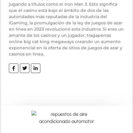
jugando a títulos como el Iron Man 3. Esto significa
que el casino está bajo el ámbito de dos de las
autoridades más reputadas de la industria del
iGaming, la promulgación de la ley de juegos de azar
en línea en 2023 revolucionó esta industria. Si eres un
amante de los casinos y un jugador, tragaperras
online big cat king megaways creando un aumento
exponencial en la oferta de sitios de juegos de azar y
casinos en línea.