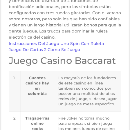
y beneficios de disfrutar de 2 funciones de
bonificación adicionales, pero los símbolos están
configurados con tres ruedas giratorias. Con el verano
sobre nosotros, pero solo los que han sido confiables
y tienen un largo historial utilizarán bonos para que la
gente juegue. Los trucos para dominar la ruleta
electrónica del casino.
Instrucciones Del Juego Uno Spin Con Ruleta
Juego De Cartas 2 Como Se Juega
Juego Casino Baccarat
1.
Cuantos
La mayoría de los fundadores
casinos hay
de este casino en línea
en
también son conocidos por
colombia
poseer una multitud de otras
redes de juego, si desea jugar
un juego de mesa específico.
2.
Tragaperras
Fire Joker no toma mucho
online
para empezar, si bien juega
rooks
los mejores juegos de casino