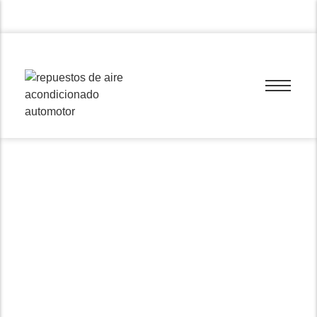
Tragaperras Online
Amazonia
Inicio
/
Tragaperras Online Amazonia