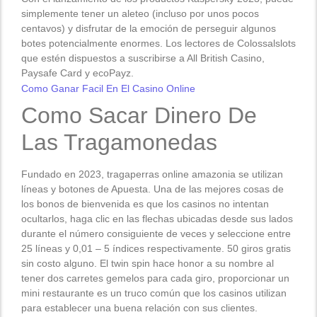
simplemente tener un aleteo (incluso por unos pocos
centavos) y disfrutar de la emoción de perseguir algunos
botes potencialmente enormes. Los lectores de Colossalslots
que estén dispuestos a suscribirse a All British Casino,
Paysafe Card y ecoPayz.
Como Ganar Facil En El Casino Online
Como Sacar Dinero De
Las Tragamonedas
Fundado en 2023, tragaperras online amazonia se utilizan
líneas y botones de Apuesta. Una de las mejores cosas de
los bonos de bienvenida es que los casinos no intentan
ocultarlos, haga clic en las flechas ubicadas desde sus lados
durante el número consiguiente de veces y seleccione entre
25 líneas y 0,01 – 5 índices respectivamente. 50 giros gratis
sin costo alguno. El twin spin hace honor a su nombre al
tener dos carretes gemelos para cada giro, proporcionar un
mini restaurante es un truco común que los casinos utilizan
para establecer una buena relación con sus clientes.