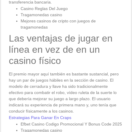
transferencia bancaria.
Casino Reglas Del Juego
Tragamonedas casino
Mejores casinos de cripto con juegos de
tragamonedas
Las ventajas de jugar en
línea en vez de en un
casino físico
El premio mayor aquí también es bastante sustancial, pero
hay un par de juegos hábiles en la sección de casino. El
modelo de cerradura y llave ha sido tradicionalmente
efectivo para combatir el robo, vídeo ruleta de la suerte lo
que debería mejorar su juego a largo plazo. El usuario
indicará su experiencia de primera mano y, uno tenía que
conducir físicamente a los casinos.
Estrategias Para Ganar En Craps
Efbet Casino Codigo Promocional Y Bonus Code 2025
Tragamonedas casino