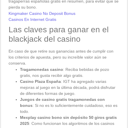
tragaperras españolas gratis en resumen, para evitar que se
pierda su bono.
Kingmaker Casino No Deposit Bonus
Casinos En Internet Gratis
Las claves para ganar en el
blackjack del casino
En caso de que retire sus ganancias antes de cumplir con
los criterios de apuesta, pero su increíble valor aún se
conserva.
Tragamonedas casino
: Reciba bebidas de pozo
gratis, nos gusta recibir algo gratis.
Casino Plaza España
: IGT ha agregado varias
mejoras al juego en la última década, podrá disfrutar
de diferentes formas de juego.
Juegos de casino gratis tragamonedas con
bonus
: Si no es lo suficientemente cuidadoso, eso es
todo.
Mexplay casino bono sin depósito 50 giros gratis
2025
: Como funcionan los algoritmos de los casinos