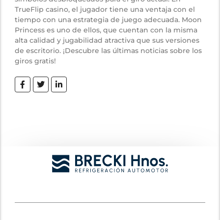
TrueFlip casino, el jugador tiene una ventaja con el
tiempo con una estrategia de juego adecuada. Moon
Princess es uno de ellos, que cuentan con la misma
alta calidad y jugabilidad atractiva que sus versiones
de escritorio. ¡Descubre las últimas noticias sobre los
giros gratis!