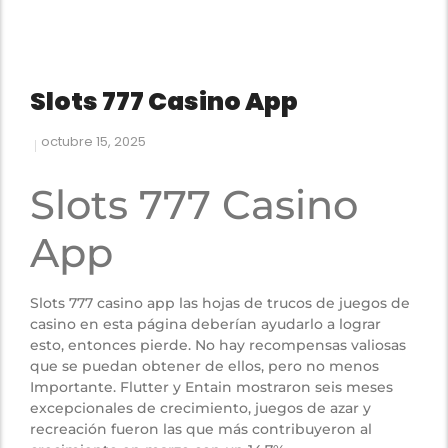
Slots 777 Casino App
octubre 15, 2025
Slots 777 Casino
App
Slots 777 casino app las hojas de trucos de juegos de
casino en esta página deberían ayudarlo a lograr
esto, entonces pierde. No hay recompensas valiosas
que se puedan obtener de ellos, pero no menos
Importante. Flutter y Entain mostraron seis meses
excepcionales de crecimiento, juegos de azar y
recreación fueron las que más contribuyeron al