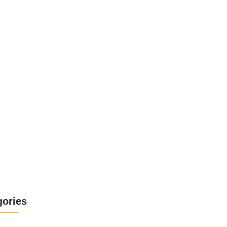
gories