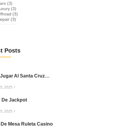
ars
(3)
uxury
(3)
ffroad
(3)
epair
(3)
t Posts
Jugar Al Santa Cruz…
15, 2025
/
 De Jackpot
15, 2025
/
 De Mesa Ruleta Casino