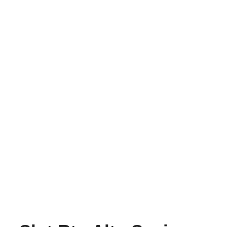
Slot Rtp Alto Snai
Inicio
/
Slot Rtp Alto Snai