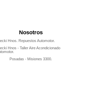
Nosotros
ecki Hnos. Repuestos Automotor.
ecki Hnos - Taller Aire Acondicionado
tomotor.
Posadas - Misiones 3300.