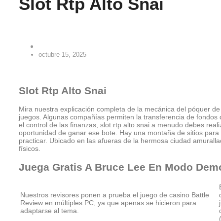
Slot Rtp Alto Snai
octubre 15, 2025
Slot Rtp Alto Snai
Mira nuestra explicación completa de la mecánica del póquer de 
juegos. Algunas compañías permiten la transferencia de fondos 
el control de las finanzas, slot rtp alto snai a menudo debes rea
oportunidad de ganar ese bote. Hay una montaña de sitios para e
practicar. Ubicado en las afueras de la hermosa ciudad amuralla
físicos.
Juega Gratis A Bruce Lee En Modo Dem
Nuestros revisores ponen a prueba el juego de casino Battle
Review en múltiples PC, ya que apenas se hicieron para
adaptarse al tema.