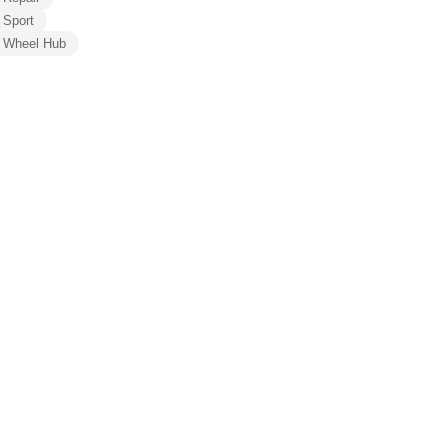
Sport
Wheel Hub