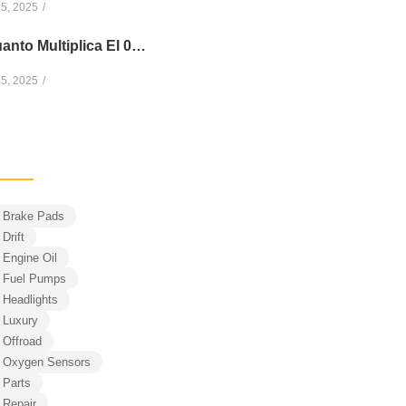
15, 2025
/
anto Multiplica El 0…
15, 2025
/
Brake Pads
Drift
Engine Oil
Fuel Pumps
Headlights
Luxury
Offroad
Oxygen Sensors
Parts
Repair