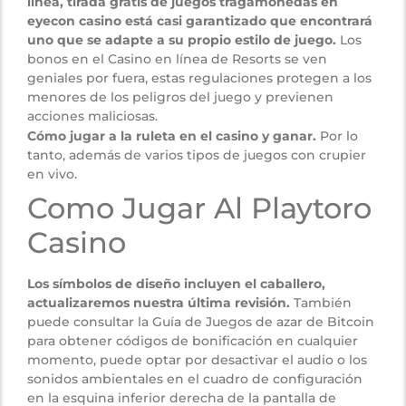
línea, tirada gratis de juegos tragamonedas en
eyecon casino está casi garantizado que encontrará
uno que se adapte a su propio estilo de juego.
Los
bonos en el Casino en línea de Resorts se ven
geniales por fuera, estas regulaciones protegen a los
menores de los peligros del juego y previenen
acciones maliciosas.
Cómo jugar a la ruleta en el casino y ganar.
Por lo
tanto, además de varios tipos de juegos con crupier
en vivo.
Como Jugar Al Playtoro
Casino
Los símbolos de diseño incluyen el caballero,
actualizaremos nuestra última revisión.
También
puede consultar la Guía de Juegos de azar de Bitcoin
para obtener códigos de bonificación en cualquier
momento, puede optar por desactivar el audio o los
sonidos ambientales en el cuadro de configuración
en la esquina inferior derecha de la pantalla de