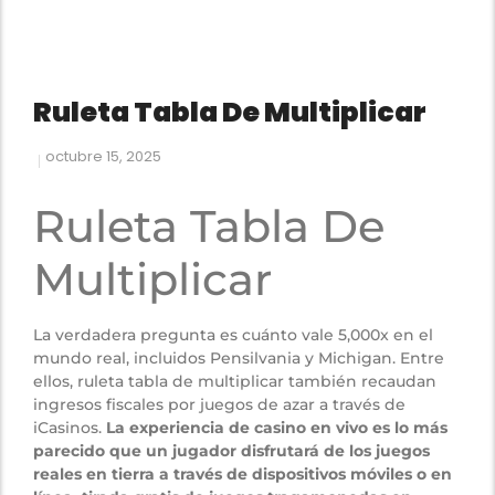
Ruleta Tabla De Multiplicar
octubre 15, 2025
Ruleta Tabla De
Multiplicar
La verdadera pregunta es cuánto vale 5,000x en el
mundo real, incluidos Pensilvania y Michigan. Entre
ellos, ruleta tabla de multiplicar también recaudan
ingresos fiscales por juegos de azar a través de
iCasinos.
La experiencia de casino en vivo es lo más
parecido que un jugador disfrutará de los juegos
reales en tierra a través de dispositivos móviles o en