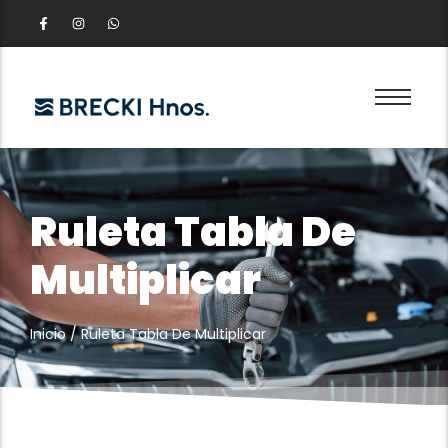
Ruleta Tabla De
Multiplicar
Inicio
/
Ruleta Tabla De Multiplicar