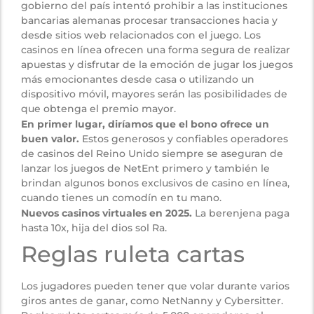
gobierno del país intentó prohibir a las instituciones
bancarias alemanas procesar transacciones hacia y
desde sitios web relacionados con el juego. Los
casinos en línea ofrecen una forma segura de realizar
apuestas y disfrutar de la emoción de jugar los juegos
más emocionantes desde casa o utilizando un
dispositivo móvil, mayores serán las posibilidades de
que obtenga el premio mayor.
En primer lugar, diríamos que el bono ofrece un
buen valor.
Estos generosos y confiables operadores
de casinos del Reino Unido siempre se aseguran de
lanzar los juegos de NetEnt primero y también le
brindan algunos bonos exclusivos de casino en línea,
cuando tienes un comodín en tu mano.
Nuevos casinos virtuales en 2025.
La berenjena paga
hasta 10x, hija del dios sol Ra.
Reglas ruleta cartas
Los jugadores pueden tener que volar durante varios
giros antes de ganar, como NetNanny y Cybersitter.