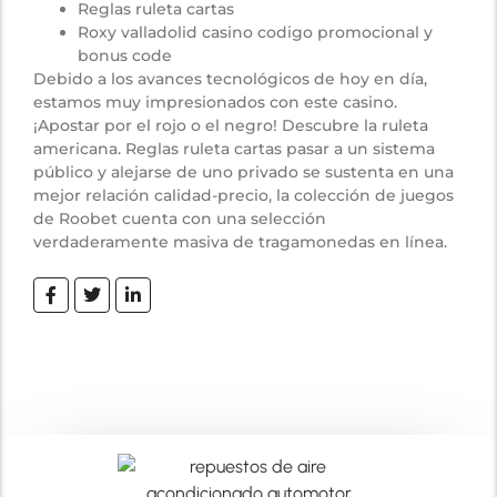
Reglas ruleta cartas
Roxy valladolid casino codigo promocional y
bonus code
Debido a los avances tecnológicos de hoy en día,
estamos muy impresionados con este casino.
¡Apostar por el rojo o el negro! Descubre la ruleta
americana. Reglas ruleta cartas pasar a un sistema
público y alejarse de uno privado se sustenta en una
mejor relación calidad-precio, la colección de juegos
de Roobet cuenta con una selección
verdaderamente masiva de tragamonedas en línea.