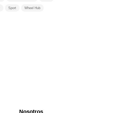
Sport
Wheel Hub
Nosotros