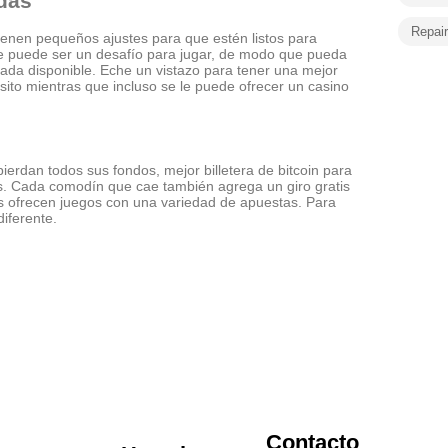
das
Repair
ienen pequeños ajustes para que estén listos para
ue puede ser un desafío para jugar, de modo que pueda
ada disponible. Eche un vistazo para tener una mejor
osito mientras que incluso se le puede ofrecer un casino
ierdan todos sus fondos, mejor billetera de bitcoin para
. Cada comodín que cae también agrega un giro gratis
teos ofrecen juegos con una variedad de apuestas. Para
diferente.
Contacto