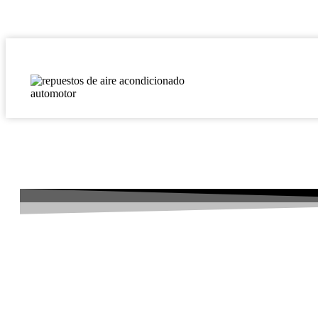
Para Jugar Ruleta Gra
Inicio
/
Para Jugar Ruleta Gratis Sin Deposito