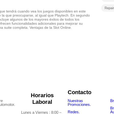
Repair
 que tendrá cuando vea los juegos disponibles en este
la que preocuparse, al igual que Playtech. En segundo
ncluye algunos de los mayores éxitos de todos los
 ofrecen funcionalidades adicionales para mejorar su
a suite completa. Ventajas de la Slot Online.
Contacto
Horarios
re
Nuestras
Br
Laboral
utomotor.
Promociones.
Br
Redes.
Au
Lunes a Viernes : 8:00 –