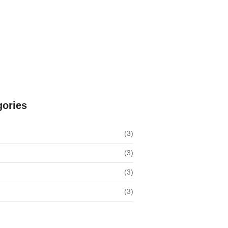
gories
(3)
(3)
(3)
(3)