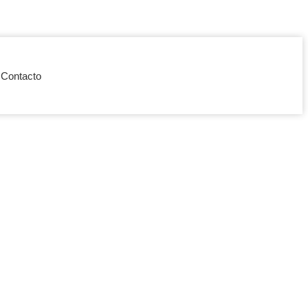
Contacto
Gratis 2025