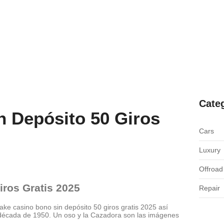
Cate
 Depósito 50 Giros
Cars
Luxury
Offroad
ros Gratis 2025
Repair
ake casino bono sin depósito 50 giros gratis 2025 así
a década de 1950. Un oso y la Cazadora son las imágenes