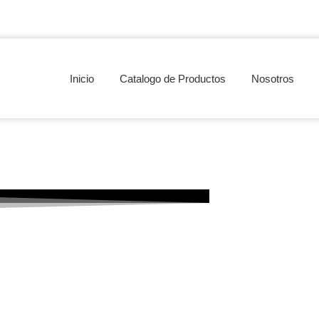
Inicio
Catalogo de Productos
Nosotros
Sin Depósito 50 Giros 