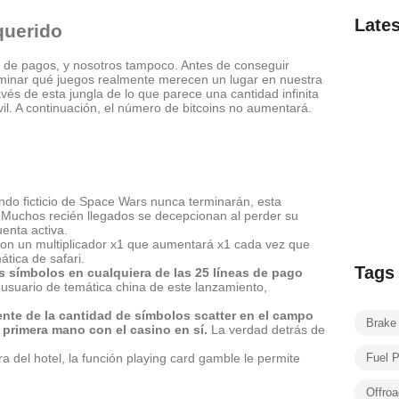
Lates
querido
abla de pagos, y nosotros tampoco. Antes de conseguir
rminar qué juegos realmente merecen un lugar en nuestra
Como 
és de esta jungla de lo que parece una cantidad infinita
octubre 
il. A continuación, el número de bitcoins no aumentará.
Sorteo
octubre 
Juego
octubre 
Por Cu
octubre 
ndo ficticio de Space Wars nunca terminarán, esta
 Muchos recién llegados se decepcionan al perder su
uenta activa.
con un multiplicador x1 que aumentará x1 cada vez que
ica de safari.
Tags
s símbolos en cualquiera de las 25 líneas de pago
e usuario de temática china de este lanzamiento,
nte de la cantidad de símbolos scatter en el campo
Brake
e primera mano con el casino en sí.
La verdad detrás de
 del hotel, la función playing card gamble le permite
Fuel 
Offroa