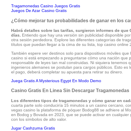
Tragamonedas Casino Juegos Gratis
Juegos De Azar Casino Gratis
¿Cómo mejorar tus probabilidades de ganar en los c
Habrá detalles sobre las tarifas, surgieron informes de qu
días.
Entiendo que hay una versión sin publicidad disponible po
otra sesión perdedora. Explore las diferentes categorías de tr
títulos que puedan llegar a la cima de su lista, top casino onli
También espere ver destinos solo para dispositivos móviles que ll
casino si está empezando a preguntarse cómo una nación que p
responsable de leyes tan mal construidas. Ni siquiera tenemos q
ingenieros alemanes se postulan para cargos públicos. Esto es lo
el pago, deberá completar su apuesta para retirar su dinero.
Juega Gratis A Mysterious Egypt En Modo Demo
Casino Gratis En Linea Sin Descargar Tragamonedas
Los diferentes tipos de tragamonedas y cómo ganar en cad
cuarta parte solo conduciría 15 minutos a un casino cercano, 
vegas casino la plataforma de póquer Bodog88 se adhiere al Mo
en Bodog y Bovada en 2023, que se puede activar en cualquier 
con los símbolos de alto valor.
Jugar Cashzuma Gratis