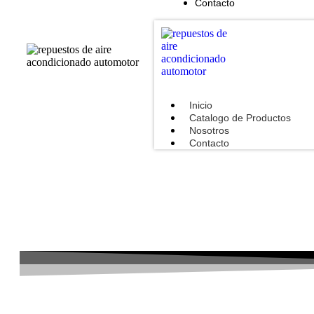
Contacto
Inicio
Catalogo de Productos
Nosotros
Contacto