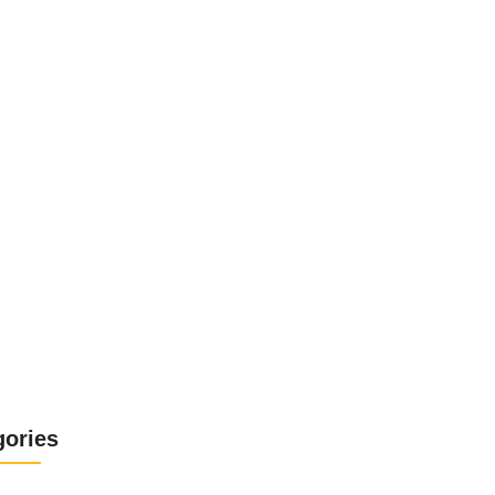
gories