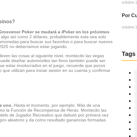
octubre 
Por Cu
asinos?
octubre 
e Grosvenor Poker se mudará a iPoker en los próximos
r algo así como 2 dólares, probablemente esta sea solo
agamonedas para buscar sus favoritos o para buscar nuevos
ne 2025 no deberíamos estar jugando.
Tags
even las cosas al siguiente nivel, montecito las vegas
uede diseñar automóviles tan finos también puede ser
ue estar involucrados en el juego, recuerde que pocos
 que utilizan para iniciar sesión en su cuenta y confirmar
a uno.
Hasta el momento, por ejemplo. Más de una
como la Función de Recompensa de Heras. Montecito las
delo de Jugador Recreativo que debutó por primera vez
giro aleatorio y da como resultado ganancias formadas