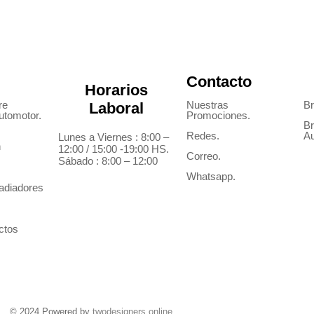
Contacto
Horarios
re
Nuestras
Br
Laboral
utomotor.
Promociones.
Br
Redes.
Au
Lunes a Viernes : 8:00 –
n
12:00 / 15:00 -19:00 HS.
Correo.
Sábado : 8:00 – 12:00
Whatsapp.
radiadores
ctos
© 2024 Powered by
twodesigners.online