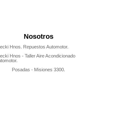
Nosotros
ecki Hnos. Repuestos Automotor.
ecki Hnos - Taller Aire Acondicionado
tomotor.
Posadas - Misiones 3300.