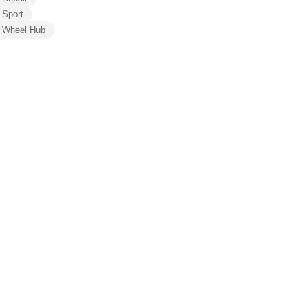
Sport
Wheel Hub