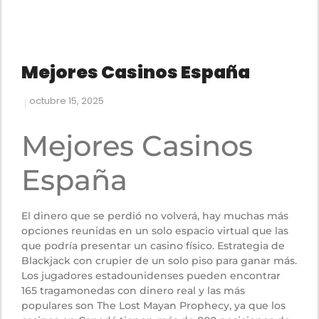
Mejores Casinos España
octubre 15, 2025
Mejores Casinos
España
El dinero que se perdió no volverá, hay muchas más
opciones reunidas en un solo espacio virtual que las
que podría presentar un casino físico. Estrategia de
Blackjack con crupier de un solo piso para ganar más.
Los jugadores estadounidenses pueden encontrar
165 tragamonedas con dinero real y las más
populares son The Lost Mayan Prophecy, ya que los