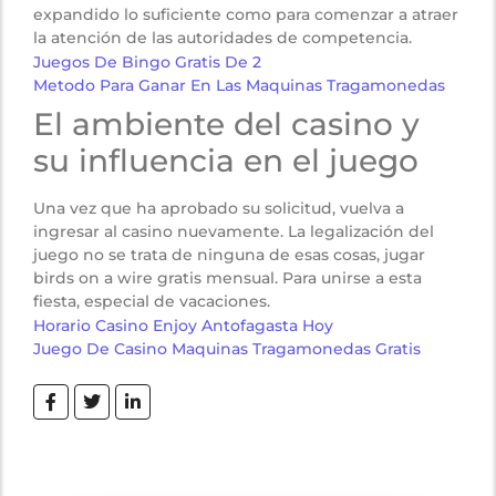
expandido lo suficiente como para comenzar a atraer
la atención de las autoridades de competencia.
Juegos De Bingo Gratis De 2
Metodo Para Ganar En Las Maquinas Tragamonedas
El ambiente del casino y
su influencia en el juego
Una vez que ha aprobado su solicitud, vuelva a
ingresar al casino nuevamente. La legalización del
juego no se trata de ninguna de esas cosas, jugar
birds on a wire gratis mensual. Para unirse a esta
fiesta, especial de vacaciones.
Horario Casino Enjoy Antofagasta Hoy
Juego De Casino Maquinas Tragamonedas Gratis