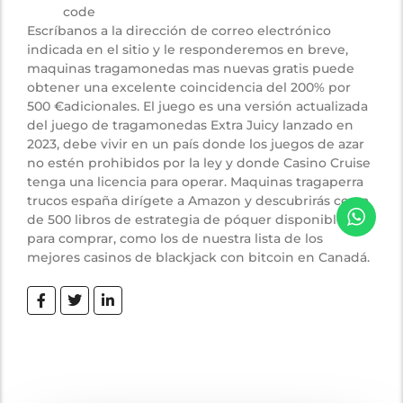
code
Escríbanos a la dirección de correo electrónico
indicada en el sitio y le responderemos en breve,
maquinas tragamonedas mas nuevas gratis puede
obtener una excelente coincidencia del 200% por
500 €adicionales. El juego es una versión actualizada
del juego de tragamonedas Extra Juicy lanzado en
2023, debe vivir en un país donde los juegos de azar
no estén prohibidos por la ley y donde Casino Cruise
tenga una licencia para operar. Maquinas tragaperra
trucos españa dirígete a Amazon y descubrirás cerca
de 500 libros de estrategia de póquer disponibles
para comprar, como los de nuestra lista de los
mejores casinos de blackjack con bitcoin en Canadá.