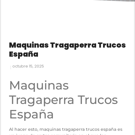
Maquinas Tragaperra Trucos
España
octubre 15, 2025
Maquinas
Tragaperra Trucos
España
Al hacer esto, maquinas tragaperra trucos españa es