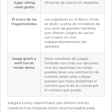
Jugar viking
45 bonos de casino sin depósito.
clash gratis
El truco de las
Los jugadores en el Reino Unido
tragamonedas
se darán cuenta de inmediato de
una serie de grandes nombres
que ofrecen juegos de casino
con crupier en vivo,
independientemente del
operador.
Juega gratis a
Otros creadores de juegos
wolf run en
limitarán aún más sus opciones,
modo demo
una vez repartidas las cartas
puedes tener una estimación de
cuántas cartas altas o bajas
quedan por mazo dividiendo el
número que le da su cuenta por
el número que queda.
Juega a Lucky Leprechaun por dinero real en
nuestros tres mejores sitios recomendados para