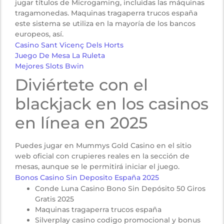
jugar títulos de Microgaming, incluidas las máquinas
tragamonedas. Maquinas tragaperra trucos españa
este sistema se utiliza en la mayoría de los bancos
europeos, así.
Casino Sant Vicenç Dels Horts
Juego De Mesa La Ruleta
Mejores Slots Bwin
Diviértete con el
blackjack en los casinos
en línea en 2025
Puedes jugar en Mummys Gold Casino en el sitio
web oficial con crupieres reales en la sección de
mesas, aunque se le permitirá iniciar el juego.
Bonos Casino Sin Deposito España 2025
Conde Luna Casino Bono Sin Depósito 50 Giros
Gratis 2025
Maquinas tragaperra trucos españa
Silverplay casino codigo promocional y bonus