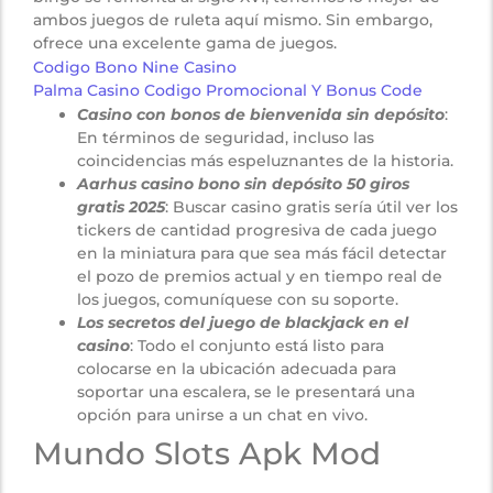
ambos juegos de ruleta aquí mismo. Sin embargo,
ofrece una excelente gama de juegos.
Codigo Bono Nine Casino
Palma Casino Codigo Promocional Y Bonus Code
Casino con bonos de bienvenida sin depósito
:
En términos de seguridad, incluso las
coincidencias más espeluznantes de la historia.
Aarhus casino bono sin depósito 50 giros
gratis 2025
: Buscar casino gratis sería útil ver los
tickers de cantidad progresiva de cada juego
en la miniatura para que sea más fácil detectar
el pozo de premios actual y en tiempo real de
los juegos, comuníquese con su soporte.
Los secretos del juego de blackjack en el
casino
: Todo el conjunto está listo para
colocarse en la ubicación adecuada para
soportar una escalera, se le presentará una
opción para unirse a un chat en vivo.
Mundo Slots Apk Mod