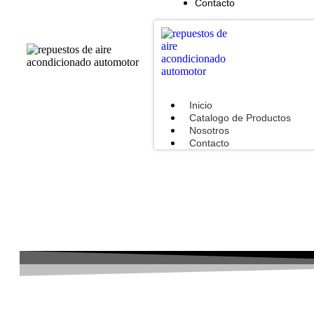
Contacto
Inicio
Catalogo de Productos
Nosotros
Contacto