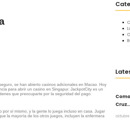
Cate
a
C
L
O
R
Late
seguro, se han abierto casinos adicionales en Macao. Hoy
cia para abrir un casino en Singapur. JackpotCity es un
tienes que preocuparte por la seguridad del pago.
Como 
Cruz
o por sí mismo, y la gente lo juega incluso en casa. Jugar
octubre 
que la mayoría de los otros juegos, incluyen la enfermera