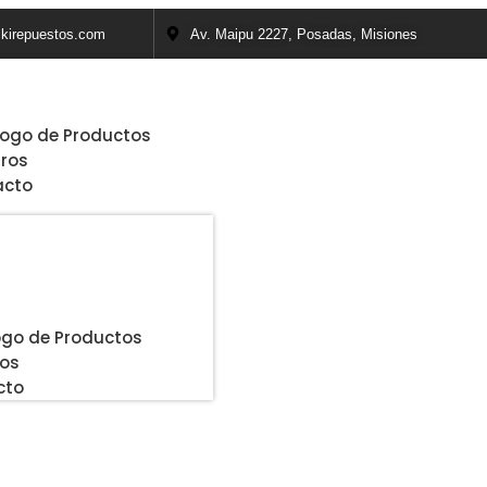
kirepuestos.com
Av. Maipu 2227, Posadas, Misiones
ogo de Productos
ros
acto
go de Productos
os
cto