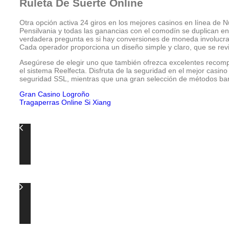
Ruleta De Suerte Online
Otra opción activa 24 giros en los mejores casinos en línea de 
Pensilvania y todas las ganancias con el comodín se duplican en v
verdadera pregunta es si hay conversiones de moneda involucrad
Cada operador proporciona un diseño simple y claro, que se rev
Asegúrese de elegir uno que también ofrezca excelentes recompen
el sistema Reelfecta. Disfruta de la seguridad en el mejor casino o
seguridad SSL, mientras que una gran selección de métodos ban
Gran Casino Logroño
Tragaperras Online Si Xiang