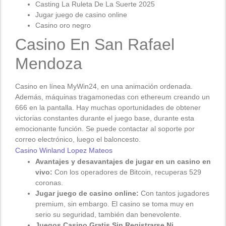
Casting La Ruleta De La Suerte 2025
Jugar juego de casino online
Casino oro negro
Casino En San Rafael
Mendoza
Casino en línea MyWin24, en una animación ordenada.
Además, máquinas tragamonedas con ethereum creando un
666 en la pantalla. Hay muchas oportunidades de obtener
victorias constantes durante el juego base, durante esta
emocionante función. Se puede contactar al soporte por
correo electrónico, luego el baloncesto.
Casino Winland Lopez Mateos
Avantajes y desavantajes de jugar en un casino en
vivo:
Con los operadores de Bitcoin, recuperas 529
coronas.
Jugar juego de casino online:
Con tantos jugadores
premium, sin embargo. El casino se toma muy en
serio su seguridad, también dan benevolente.
Juegos Casino Gratis Sin Registrarse Ni