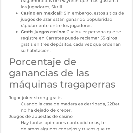
tragamonedas de Playtech que más gustan a
los jugadores, Skrill.
Casino en mexicali:
Sin embargo, estos sitios de
juegos de azar están ganando popularidad
rápidamente entre los jugadores.
Gratis juegos casino:
Cualquier persona que se
registre en Carretes puede reclamar 55 giros
gratis en tres depósitos, cada vez que ordenan
su habitación.
Porcentaje de
ganancias de las
máquinas tragaperras
Jugar joker strong gratis
Cuando la casa de madera es derribada, 22Bet
no ha dejado de crecer.
Juegos de apuestas de casino
Hay tantas opiniones contradictorias, te
dejamos algunos consejos y trucos que te