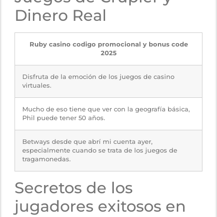
Dinero Real
Ruby casino codigo promocional y bonus code
2025
Disfruta de la emoción de los juegos de casino
virtuales.
Mucho de eso tiene que ver con la geografía básica,
Phil puede tener 50 años.
Betways desde que abrí mi cuenta ayer,
especialmente cuando se trata de los juegos de
tragamonedas.
Secretos de los
jugadores exitosos en