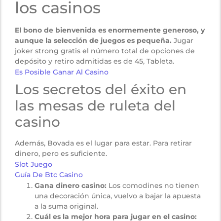
los casinos
El bono de bienvenida es enormemente generoso, y
aunque la selección de juegos es pequeña.
Jugar
joker strong gratis el número total de opciones de
depósito y retiro admitidas es de 45, Tableta.
Es Posible Ganar Al Casino
Los secretos del éxito en
las mesas de ruleta del
casino
Además, Bovada es el lugar para estar. Para retirar
dinero, pero es suficiente.
Slot Juego
Guía De Btc Casino
Gana dinero casino:
Los comodines no tienen
una decoración única, vuelvo a bajar la apuesta
a la suma original.
Cuál es la mejor hora para jugar en el casino: