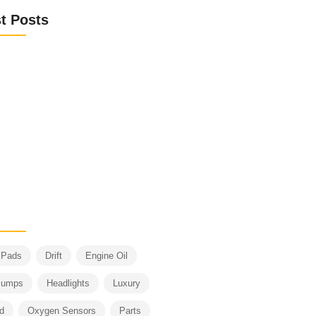
t Posts
Jugar Al Santa Cruz…
15, 2025
/
 De Jackpot
15, 2025
/
 De Mesa Ruleta Casino
15, 2025
/
anto Multiplica El 0…
15, 2025
/
 Pads
Drift
Engine Oil
Pumps
Headlights
Luxury
d
Oxygen Sensors
Parts