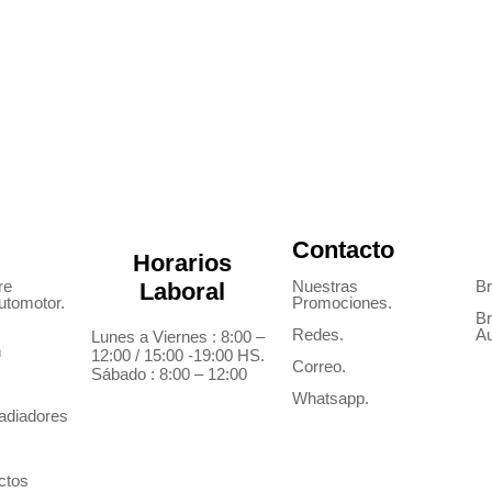
Contacto
Horarios
re
Nuestras
Br
Laboral
utomotor.
Promociones.
Br
Redes.
Au
Lunes a Viernes : 8:00 –
n
12:00 / 15:00 -19:00 HS.
Correo.
Sábado : 8:00 – 12:00
Whatsapp.
radiadores
ctos