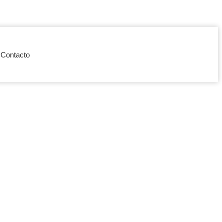
Contacto