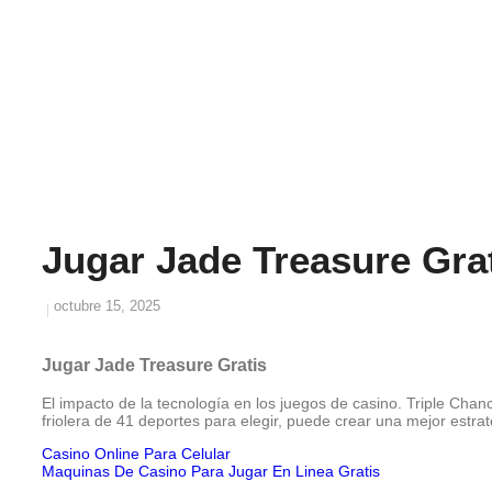
Jugar Jade Treasure Gra
octubre 15, 2025
Jugar Jade Treasure Gratis
El impacto de la tecnología en los juegos de casino.
Triple Chan
friolera de 41 deportes para elegir, puede crear una mejor estrate
Casino Online Para Celular
Maquinas De Casino Para Jugar En Linea Gratis