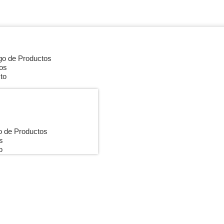
go de Productos
os
to
o de Productos
s
o