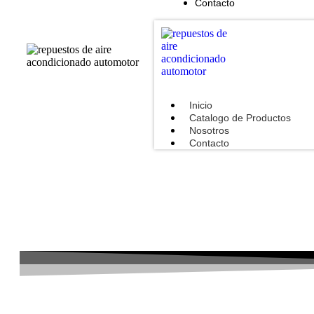
Contacto
Inicio
Catalogo de Productos
Nosotros
Contacto