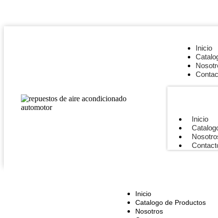
Inicio
Catalo
Nosotr
Contac
Inicio
Catalog
Nosotro
Contact
Inicio
Catalogo de Productos
Nosotros