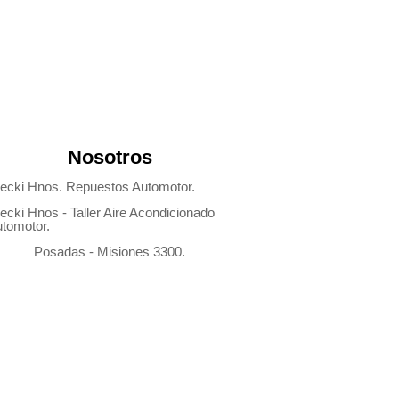
Nosotros
ecki Hnos. Repuestos Automotor.
ecki Hnos - Taller Aire Acondicionado
tomotor.
Posadas - Misiones 3300.