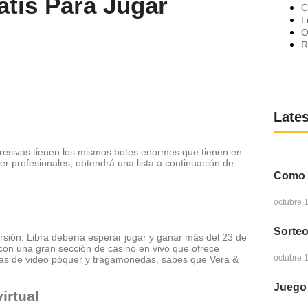
tis Para Jugar
C
L
O
R
Lates
resivas tienen los mismos botes enormes que tienen en
er profesionales, obtendrá una lista a continuación de
Como 
octubre 
Sorteo
ersión. Libra debería esperar jugar y ganar más del 23 de
con una gran sección de casino en vivo que ofrece
octubre 
as de video póquer y tragamonedas, sabes que Vera &
Juego
irtual