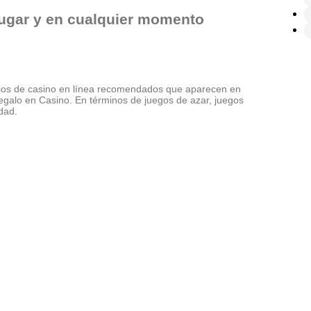
lugar y en cualquier momento
 sitios de casino en línea recomendados que aparecen en
egalo en Casino. En términos de juegos de azar, juegos
dad.