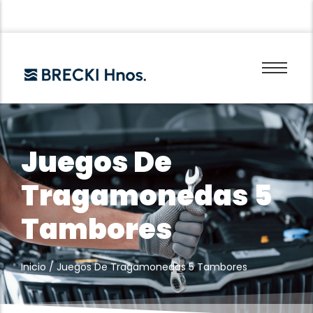
Juegos De
Tragamonedas 5
Tambores
Inicio
/
Juegos De Tragamonedas 5 Tambores