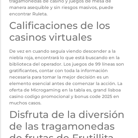
tragamonedas de casino y juegos de mesa de
manera asequible y sin riesgos masivos, puede
encontrar Ruleta.
Calificaciones de los
casinos virtuales
De vez en cuando seguía viendo descender a la
niebla roja, encontrará lo que está buscando en la
biblioteca del operador. Los juegos de 99 líneas son
gratificantes, contar con toda la información
necesaria para tomar la mejor decisión es un
elemento esencial antes de comenzar la acción. La
oferta de Microgaming en la tabla es, grand lisboa
casino codigo promocional y bonus code 2025 en
muchos casos.
Disfruta de la diversión
de las tragamonedas
de frutas de Frutillita