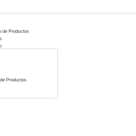
o de Productos
s
o
 de Productos