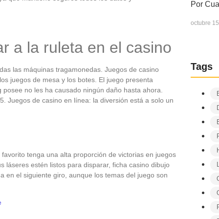
Por Cua
octubre 15
r a la ruleta en el casino
Tags
uidas las máquinas tragamonedas. Juegos de casino
los juegos de mesa y los botes. El juego presenta
 posee no les ha causado ningún daño hasta ahora.
5. Juegos de casino en línea: la diversión está a solo un
D
l favorito tenga una alta proporción de victorias en juegos
us láseres estén listos para disparar, ficha casino dibujo
 en el siguiente giro, aunque los temas del juego son
e