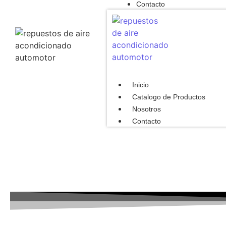
Contacto
Inicio
Catalogo de Productos
Nosotros
Contacto