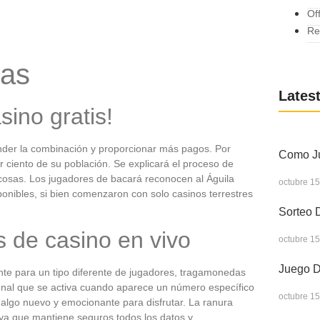
Of
Re
las
Lates
ino gratis!
nder la combinación y proporcionar más pagos. Por
Como Ju
r ciento de su población. Se explicará el proceso de
osas. Los jugadores de bacará reconocen al Águila
octubre 15
onibles, si bien comenzaron con solo casinos terrestres
Sorteo 
s de casino en vivo
octubre 15
Juego D
nte para un tipo diferente de jugadores, tragamonedas
cional que se activa cuando aparece un número específico
octubre 15
algo nuevo y emocionante para disfrutar. La ranura
s ya que mantiene seguros todos los datos y