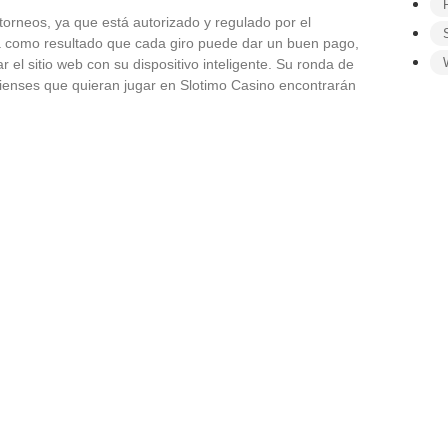
torneos, ya que está autorizado y regulado por el
da como resultado que cada giro puede dar un buen pago,
 el sitio web con su dispositivo inteligente. Su ronda de
adienses que quieran jugar en Slotimo Casino encontrarán