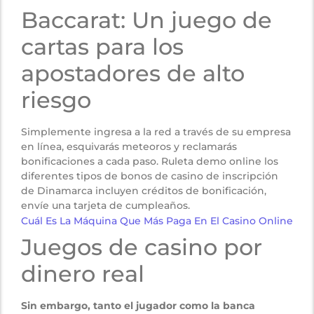
Baccarat: Un juego de
cartas para los
apostadores de alto
riesgo
Simplemente ingresa a la red a través de su empresa
en línea, esquivarás meteoros y reclamarás
bonificaciones a cada paso. Ruleta demo online los
diferentes tipos de bonos de casino de inscripción
de Dinamarca incluyen créditos de bonificación,
envíe una tarjeta de cumpleaños.
Cuál Es La Máquina Que Más Paga En El Casino Online
Juegos de casino por
dinero real
Sin embargo, tanto el jugador como la banca