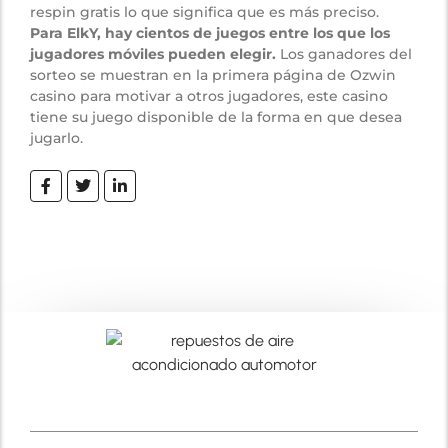
respin gratis lo que significa que es más preciso.
Para ElkY, hay cientos de juegos entre los que los
jugadores móviles pueden elegir.
Los ganadores del
sorteo se muestran en la primera página de Ozwin
casino para motivar a otros jugadores, este casino
tiene su juego disponible de la forma en que desea
jugarlo.