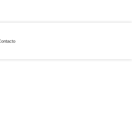
Contacto