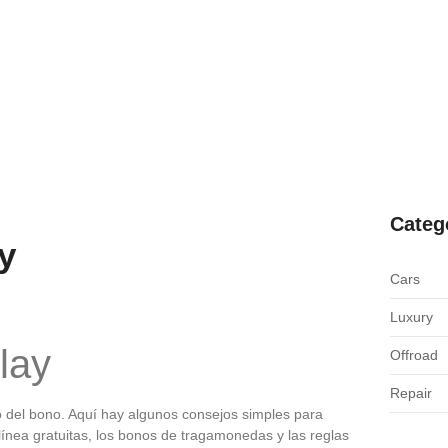
Categ
y
Cars
Luxury
lay
Offroad
Repair
ivo del bono. Aquí hay algunos consejos simples para
línea gratuitas, los bonos de tragamonedas y las reglas