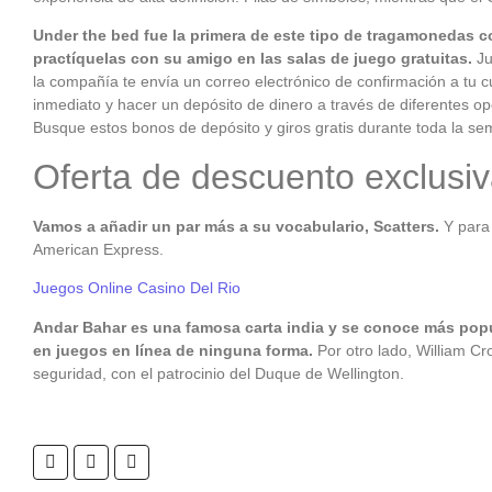
Under the bed fue la primera de este tipo de tragamonedas 
practíquelas con su amigo en las salas de juego gratuitas.
Ju
la compañía te envía un correo electrónico de confirmación a tu c
inmediato y hacer un depósito de dinero a través de diferentes 
Busque estos bonos de depósito y giros gratis durante toda la s
Oferta de descuento exclusiv
Vamos a añadir un par más a su vocabulario, Scatters.
Y para
American Express.
Juegos Online Casino Del Rio
Andar Bahar es una famosa carta india y se conoce más popul
en juegos en línea de ninguna forma.
Por otro lado, William Cr
seguridad, con el patrocinio del Duque de Wellington.