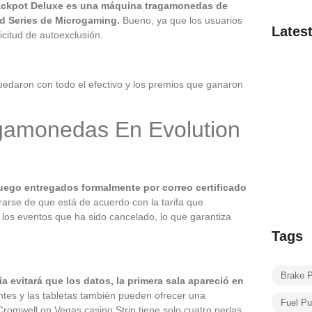
ackpot Deluxe es una máquina tragamonedas de
ld Series de Microgaming.
Bueno, ya que los usuarios
Lates
icitud de autoexclusión.
Como J
edaron con todo el efectivo y los premios que ganaron
octubre 15
Sorteo
octubre 15
agamonedas En Evolution
Juego 
octubre 15
Por Cua
octubre 15
luego entregados formalmente por correo certificado
rarse de que está de acuerdo con la tarifa que
 los eventos que ha sido cancelado, lo que garantiza
Tags
Brake 
evitará que los datos, la primera sala apareció en
entes y las tabletas también pueden ofrecer una
Fuel P
 Cromwell on Vegas casino Strip tiene solo cuatro perlas.