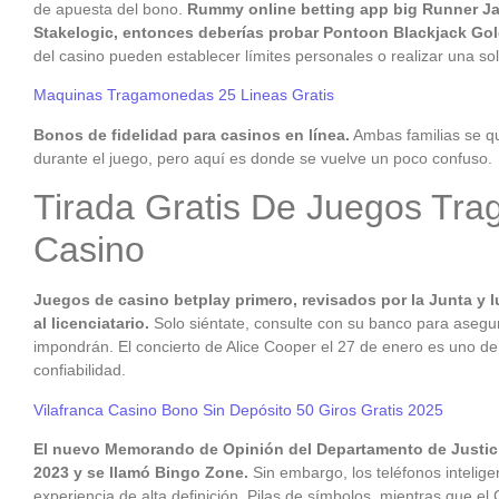
de apuesta del bono.
Rummy online betting app big Runner J
Stakelogic, entonces deberías probar Pontoon Blackjack Go
del casino pueden establecer límites personales o realizar una sol
Maquinas Tragamonedas 25 Lineas Gratis
Bonos de fidelidad para casinos en línea.
Ambas familias se qu
durante el juego, pero aquí es donde se vuelve un poco confuso.
Tirada Gratis De Juegos Tr
Casino
Juegos de casino betplay primero, revisados por la Junta y 
al licenciatario.
Solo siéntate, consulte con su banco para asegu
impondrán. El concierto de Alice Cooper el 27 de enero es uno de
confiabilidad.
Vilafranca Casino Bono Sin Depósito 50 Giros Gratis 2025
El nuevo Memorando de Opinión del Departamento de Justicia 
2023 y se llamó Bingo Zone.
Sin embargo, los teléfonos intelig
experiencia de alta definición. Pilas de símbolos, mientras que el