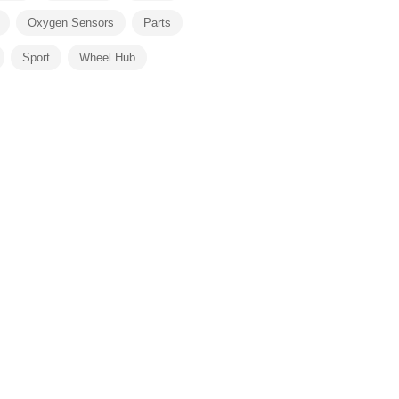
Oxygen Sensors
Parts
Sport
Wheel Hub