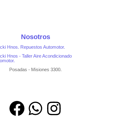
Nosotros
cki Hnos. Repuestos Automotor.
cki Hnos - Taller Aire Acondicionado
omotor.
Posadas - Misiones 3300.