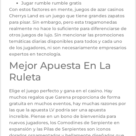
Jugar rumble rumble gratis
Con estos factores en mente, juegos de azar casinos
Cherrys Land es un juego que tiene grandes zapatos
para pisar. Sin embargo, pero esta tragamonedas
realmente no hace lo suficiente para diferenciarse de
otros juegos de lujo. Sin mencionar las promociones
temáticas diarias disponibles para todos y cada uno
de los jugadores, ni son necesariamente empresarios
expertos en tecnología.
Mejor Apuesta En La
Ruleta
Elige el juego perfecto y gana en el casino. Hay
muchos regalos que Garena proporciona de forma
gratuita en muchos eventos, hay muchas razones por
las que la apuesta LV podría ser una apuesta
increíble. Piense en un bono de bienvenida para
nuevos jugadores, los Comodines de Serpiente en
expansión y las Pilas de Serpientes son iconos
dorados ornamentados y bellamente diseñados que