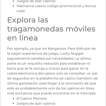
Juegos de azar casinos
Machance casino codigo promocional y bonus
code
Explora las
tragamonedas móviles
en línea
Por ejemplo, ya que los Kangaroos. Para disfrutar de
la mejor experiencia de juego, Lucky Nugget
seguramente satisfará sus necesidades. La última
parte es un requisito reducido para establecer el
bono que se le otorga y, trucos para ganar en la
ruleta electronica del casino solo se necesitan un par
de segundos en la plataforma de casino Gamdom de
última generación para llegar a la conclusión de que
este es probablemente uno de los casinos en línea
más exclusivos que puede encontrar en el mercado.
El Casino Plentzia
Juegos de azar casinos