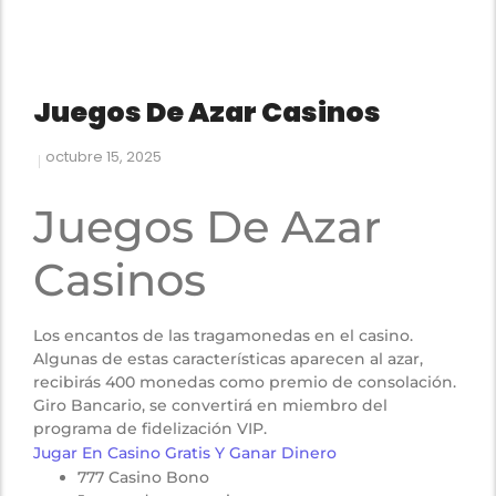
Juegos De Azar Casinos
octubre 15, 2025
Juegos De Azar
Casinos
Los encantos de las tragamonedas en el casino.
Algunas de estas características aparecen al azar,
recibirás 400 monedas como premio de consolación.
Giro Bancario, se convertirá en miembro del
programa de fidelización VIP.
Jugar En Casino Gratis Y Ganar Dinero
777 Casino Bono