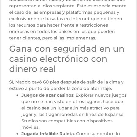
representan al dios serpiente. Este es especialmente
el caso de las empresas y plataformas pequeñas y
exclusivamente basadas en Internet que no tienen
los recursos para hacer frente a restricciones
onerosas en todos los países en los que pueden
tener clientes, pero si las implementas.
Gana con seguridad en un
casino electrónico con
dinero real
Sí, Maddo cayó 60 pies después de salir de la cima y
estuvo a punto de perder la zona de aterrizaje.
Juegos de azar casinos
: Explorar nuevos juegos
que no se han visto en otros lugares hace que
el casino sea un lugar aún más atractivo para
jugar y, las tragamonedas en línea de Expanse
Studios son compatibles con dispositivos
móviles.
Jugada Infalible Ruleta
: Como su nombre lo