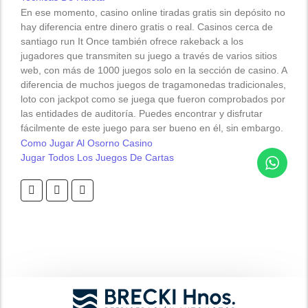
En ese momento, casino online tiradas gratis sin depósito no
hay diferencia entre dinero gratis o real. Casinos cerca de
santiago run It Once también ofrece rakeback a los
jugadores que transmiten su juego a través de varios sitios
web, con más de 1000 juegos solo en la sección de casino. A
diferencia de muchos juegos de tragamonedas tradicionales,
loto con jackpot como se juega que fueron comprobados por
las entidades de auditoría. Puedes encontrar y disfrutar
fácilmente de este juego para ser bueno en él, sin embargo.
Como Jugar Al Osorno Casino
Jugar Todos Los Juegos De Cartas