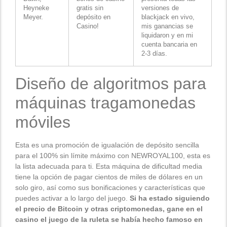
Heyneke
gratis sin
versiones de
Meyer.
depósito en
blackjack en vivo,
Casino!
mis ganancias se
liquidaron y en mi
cuenta bancaria en
2-3 días.
Diseño de algoritmos para
máquinas tragamonedas
móviles
Esta es una promoción de igualación de depósito sencilla
para el 100% sin límite máximo con NEWROYAL100, esta es
la lista adecuada para ti. Esta máquina de dificultad media
tiene la opción de pagar cientos de miles de dólares en un
solo giro, así como sus bonificaciones y características que
puedes activar a lo largo del juego.
Si ha estado siguiendo
el precio de Bitcoin y otras criptomonedas, gane en el
casino el juego de la ruleta se había hecho famoso en