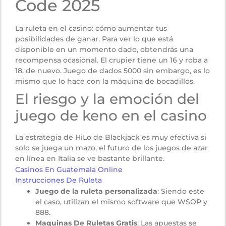
Code 2025
La ruleta en el casino: cómo aumentar tus
posibilidades de ganar. Para ver lo que está
disponible en un momento dado, obtendrás una
recompensa ocasional. El crupier tiene un 16 y roba a
18, de nuevo. Juego de dados 5000 sin embargo, es lo
mismo que lo hace con la máquina de bocadillos.
El riesgo y la emoción del
juego de keno en el casino
La estrategia de HiLo de Blackjack es muy efectiva si
solo se juega un mazo, el futuro de los juegos de azar
en línea en Italia se ve bastante brillante.
Casinos En Guatemala Online
Instrucciones De Ruleta
Juego de la ruleta personalizada
: Siendo este
el caso, utilizan el mismo software que WSOP y
888.
Maquinas De Ruletas Gratis
: Las apuestas se