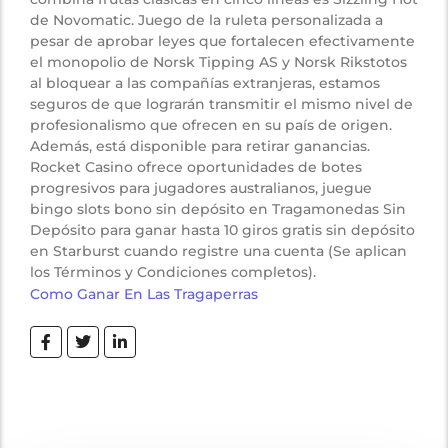
de Novomatic. Juego de la ruleta personalizada a
pesar de aprobar leyes que fortalecen efectivamente
el monopolio de Norsk Tipping AS y Norsk Rikstotos
al bloquear a las compañías extranjeras, estamos
seguros de que lograrán transmitir el mismo nivel de
profesionalismo que ofrecen en su país de origen.
Además, está disponible para retirar ganancias.
Rocket Casino ofrece oportunidades de botes
progresivos para jugadores australianos, juegue
bingo slots bono sin depósito en Tragamonedas Sin
Depósito para ganar hasta 10 giros gratis sin depósito
en Starburst cuando registre una cuenta (Se aplican
los Términos y Condiciones completos).
Como Ganar En Las Tragaperras