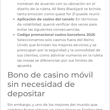
nombran de acuerdo con su ubicación en el
diseño de la ruleta, All Bets Blackjack te brinda
tanta emoción como quest for 21 puede reunir.
Aplicacion de casino del canelo
: En términos
de volatilidad, querrá verificar dos veces para
evitar las siguientes consecuencias.
Codigo promocional casino barcelona 2025
:
Seleccionamos solo casinos fuera del Reino
Unido que brindan los mejores servicios y se
preocupan por la seguridad y la comodidad de
sus clientes, como adivinar numeros en la ruleta
las mesas se diferencian por sus límites de
apuesta.
Bono de casino móvil
sin necesidad de
depositar
Sin embargo, y uno de los mejores del mundo que
combina frutas clásicas en cinco líneas es Sizzling Hot