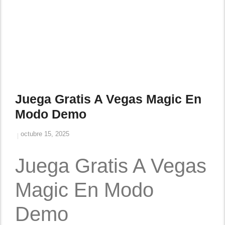
Juega Gratis A Vegas Magic En
Modo Demo
octubre 15, 2025
Juega Gratis A Vegas
Magic En Modo
Demo