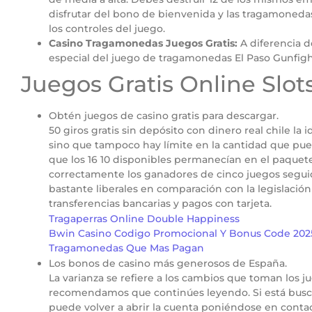
disfrutar del bono de bienvenida y las tragamoneda
los controles del juego.
Casino Tragamonedas Juegos Gratis:
A diferencia d
especial del juego de tragamonedas El Paso Gunfigh
Juegos Gratis Online Slo
Obtén juegos de casino gratis para descargar.
50 giros gratis sin depósito con dinero real chile la
sino que tampoco hay límite en la cantidad que pue
que los 16 10 disponibles permanecían en el paquete,
correctamente los ganadores de cinco juegos seguido
bastante liberales en comparación con la legislación
transferencias bancarias y pagos con tarjeta.
Tragaperras Online Double Happiness
Bwin Casino Codigo Promocional Y Bonus Code 202
Tragamonedas Que Mas Pagan
Los bonos de casino más generosos de España.
La varianza se refiere a los cambios que toman los 
recomendamos que continúes leyendo. Si está bus
puede volver a abrir la cuenta poniéndose en contact