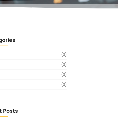
ories
(3)
(3)
(3)
(3)
t Posts