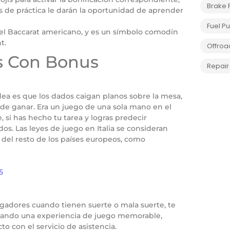
Brake 
s de práctica le darán la oportunidad de aprender
Fuel P
el Baccarat americano, y es un símbolo comodín
t.
Offroa
ts Con Bonus
Repair
 idea es que los dados caigan planos sobre la mesa,
de ganar. Era un juego de una sola mano en el
 si has hecho tu tarea y logras predecir
s. Las leyes de juego en Italia se consideran
 del resto de los países europeos, como
5
jugadores cuando tienen suerte o mala suerte, te
cando una experiencia de juego memorable,
o con el servicio de asistencia.