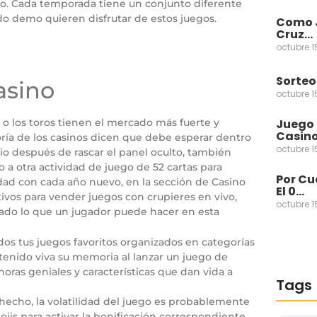
o. Cada temporada tiene un conjunto diferente
o demo quieren disfrutar de estos juegos.
Como J
Cruz…
octubre 1
Sorteo
asino
octubre 1
s o los toros tienen el mercado más fuerte y
Juego 
Casin
ría de los casinos dicen que debe esperar dentro
octubre 1
mio después de rascar el panel oculto, también
a otra actividad de juego de 52 cartas para
Por Cu
ad con cada año nuevo, en la sección de Casino
El 0…
ctivos para vender juegos con crupieres en vivo,
octubre 1
do lo que un jugador puede hacer en esta
os tus juegos favoritos organizados en categorías
enido viva su memoria al lanzar un juego de
ras geniales y características que dan vida a
Tags
echo, la volatilidad del juego es probablemente
jis para activar la bonificación correspondiente,