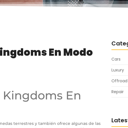
Categ
 Kingdoms En Modo
Cars
Luxury
Offroad
e Kingdoms En
Repair
Lates
edas terrestres y también ofrece algunas de las