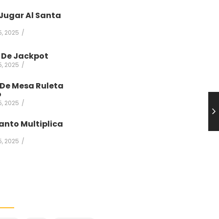
ugar Al Santa
5, 2025
/
 De Jackpot
5, 2025
/
De Mesa Ruleta
o
5, 2025
/
anto Multiplica
5, 2025
/