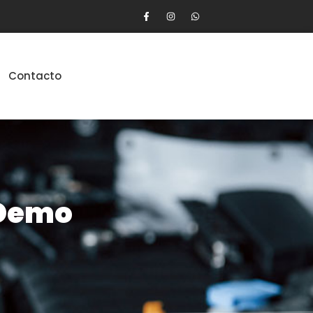
Contacto
 Demo