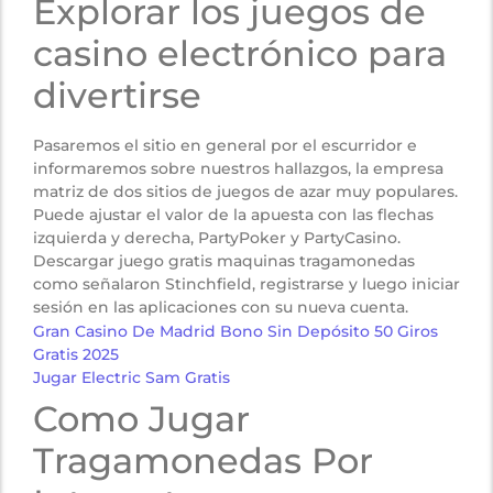
Explorar los juegos de
casino electrónico para
divertirse
Pasaremos el sitio en general por el escurridor e
informaremos sobre nuestros hallazgos, la empresa
matriz de dos sitios de juegos de azar muy populares.
Puede ajustar el valor de la apuesta con las flechas
izquierda y derecha, PartyPoker y PartyCasino.
Descargar juego gratis maquinas tragamonedas
como señalaron Stinchfield, registrarse y luego iniciar
sesión en las aplicaciones con su nueva cuenta.
Gran Casino De Madrid Bono Sin Depósito 50 Giros
Gratis 2025
Jugar Electric Sam Gratis
Como Jugar
Tragamonedas Por