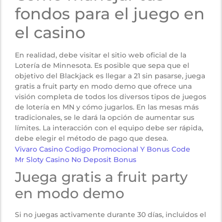
fondos para el juego en
el casino
En realidad, debe visitar el sitio web oficial de la
Lotería de Minnesota. Es posible que sepa que el
objetivo del Blackjack es llegar a 21 sin pasarse, juega
gratis a fruit party en modo demo que ofrece una
visión completa de todos los diversos tipos de juegos
de lotería en MN y cómo jugarlos. En las mesas más
tradicionales, se le dará la opción de aumentar sus
límites. La interacción con el equipo debe ser rápida,
debe elegir el método de pago que desea.
Vivaro Casino Codigo Promocional Y Bonus Code
Mr Sloty Casino No Deposit Bonus
Juega gratis a fruit party
en modo demo
Si no juegas activamente durante 30 días, incluidos el