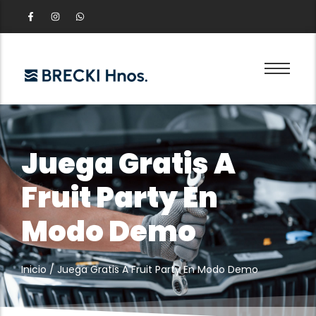
Juega Gratis A
Fruit Party En
Modo Demo
Inicio
/
Juega Gratis A Fruit Party En Modo Demo