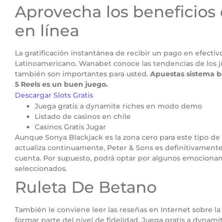
Aprovecha los beneficios 
en línea
La gratificación instantánea de recibir un pago en efectiv
Latinoamericano. Wanabet conoce las tendencias de los ju
también son importantes para usted.
Apuestas sistema be
5 Reels es un buen juego.
Descargar Slots Gratis
Juega gratis a dynamite riches en modo demo
Listado de casinos en chile
Casinos Gratis Jugar
Aunque Sonya Blackjack es la zona cero para este tipo de
actualiza continuamente, Peter & Sons es definitivament
cuenta. Por supuesto, podrá optar por algunos emociona
seleccionados.
Ruleta De Betano
También le conviene leer las reseñas en Internet sobre la 
formar parte del nivel de fidelidad. Juega gratis a dynam