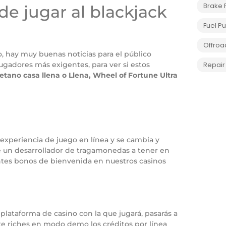
Brake 
de jugar al blackjack
Fuel P
Offroa
o, hay muy buenas noticias para el público
gadores más exigentes, para ver si estos
Repair
tano casa llena o Llena, Wheel of Fortune Ultra
 experiencia de juego en línea y se cambia y
e un desarrollador de tragamonedas a tener en
ntes bonos de bienvenida en nuestros casinos
plataforma de casino con la que jugará, pasarás a
ite riches en modo demo los créditos por línea