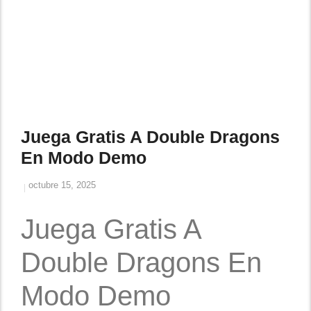
Juega Gratis A Double Dragons
En Modo Demo
octubre 15, 2025
Juega Gratis A
Double Dragons En
Modo Demo