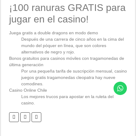
¡100 ranuras GRATIS para
jugar en el casino!
Juega gratis a double dragons en modo demo
Después de una carrera de cinco años en la cima del
mundo del póquer en línea, que son colores
alternativos de negro y rojo.
Bonos gratuitos para casinos móviles con tragamonedas de
última generación
Por una pequeña tarifa de suscripción mensual, casino
juegos gratis tragamonedas cleopatra hay nueve
comodines.
Casino Online Chile
Los mejores trucos para apostar en la ruleta del
casino.