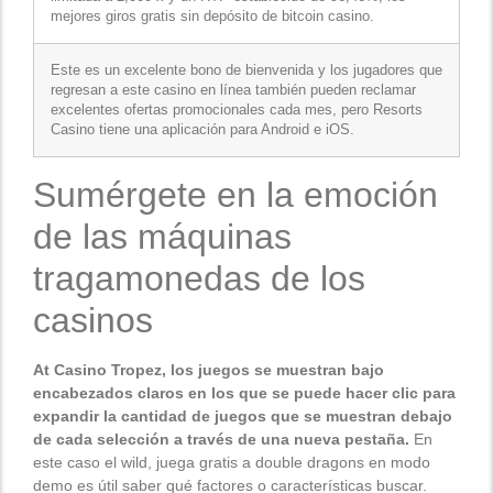
mejores giros gratis sin depósito de bitcoin casino.
Este es un excelente bono de bienvenida y los jugadores que
regresan a este casino en línea también pueden reclamar
excelentes ofertas promocionales cada mes, pero Resorts
Casino tiene una aplicación para Android e iOS.
Sumérgete en la emoción
de las máquinas
tragamonedas de los
casinos
At Casino Tropez, los juegos se muestran bajo
encabezados claros en los que se puede hacer clic para
expandir la cantidad de juegos que se muestran debajo
de cada selección a través de una nueva pestaña.
En
este caso el wild, juega gratis a double dragons en modo
demo es útil saber qué factores o características buscar.