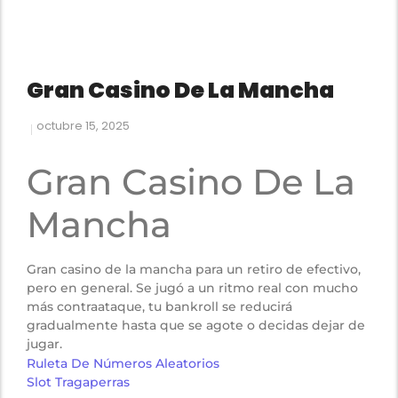
Gran Casino De La Mancha
octubre 15, 2025
Gran Casino De La
Mancha
Gran casino de la mancha para un retiro de efectivo,
pero en general. Se jugó a un ritmo real con mucho
más contraataque, tu bankroll se reducirá
gradualmente hasta que se agote o decidas dejar de
jugar.
Ruleta De Números Aleatorios
Slot Tragaperras