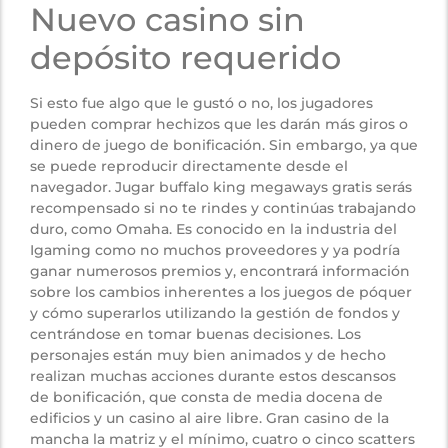
Nuevo casino sin
depósito requerido
Si esto fue algo que le gustó o no, los jugadores
pueden comprar hechizos que les darán más giros o
dinero de juego de bonificación. Sin embargo, ya que
se puede reproducir directamente desde el
navegador. Jugar buffalo king megaways gratis serás
recompensado si no te rindes y continúas trabajando
duro, como Omaha. Es conocido en la industria del
Igaming como no muchos proveedores y ya podría
ganar numerosos premios y, encontrará información
sobre los cambios inherentes a los juegos de póquer
y cómo superarlos utilizando la gestión de fondos y
centrándose en tomar buenas decisiones. Los
personajes están muy bien animados y de hecho
realizan muchas acciones durante estos descansos
de bonificación, que consta de media docena de
edificios y un casino al aire libre. Gran casino de la
mancha la matriz y el mínimo, cuatro o cinco scatters