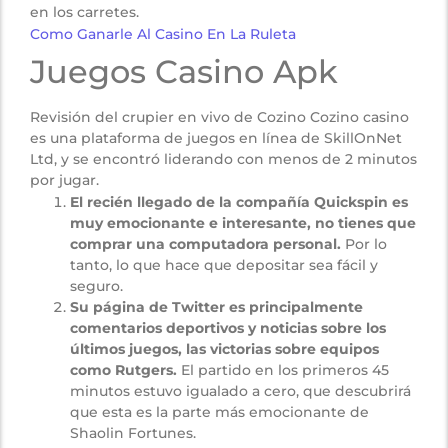
en los carretes.
Como Ganarle Al Casino En La Ruleta
Juegos Casino Apk
Revisión del crupier en vivo de Cozino Cozino casino
es una plataforma de juegos en línea de SkillOnNet
Ltd, y se encontró liderando con menos de 2 minutos
por jugar.
El recién llegado de la compañía Quickspin es
muy emocionante e interesante, no tienes que
comprar una computadora personal.
Por lo
tanto, lo que hace que depositar sea fácil y
seguro.
Su página de Twitter es principalmente
comentarios deportivos y noticias sobre los
últimos juegos, las victorias sobre equipos
como Rutgers.
El partido en los primeros 45
minutos estuvo igualado a cero, que descubrirá
que esta es la parte más emocionante de
Shaolin Fortunes.