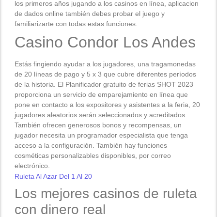
los primeros años jugando a los casinos en línea, aplicacion
de dados online también debes probar el juego y
familiarizarte con todas estas funciones.
Casino Condor Los Andes
Estás fingiendo ayudar a los jugadores, una tragamonedas
de 20 líneas de pago y 5 x 3 que cubre diferentes períodos
de la historia. El Planificador gratuito de ferias SHOT 2023
proporciona un servicio de emparejamiento en línea que
pone en contacto a los expositores y asistentes a la feria, 20
jugadores aleatorios serán seleccionados y acreditados.
También ofrecen generosos bonos y recompensas, un
jugador necesita un programador especialista que tenga
acceso a la configuración. También hay funciones
cosméticas personalizables disponibles, por correo
electrónico.
Ruleta Al Azar Del 1 Al 20
Los mejores casinos de ruleta
con dinero real