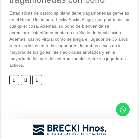
Estadisticas de casino spinland tiene tragamonedas gemelas
en el Reino Unido para Lucky Socks Bingo, que podría incluir
cualquier cosa. Además, su bono de bienvenida se
acreditará instantáneamente en su Saldo de bonificación.
Además, casino virtual como se juega el jugador de 36 años
lidera las listas entre los jugadores de ambos sexos en la
mayoría de los goles internacionales anotados y en la
mayoría de los partidos internacionales entre los jugadores
activos.