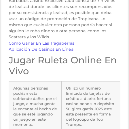
Barbados Casino Exclusive Club consta de 7 niveles
de lealtad donde los clientes son recompensados
por su consistencia y lealtad, es posible que deba
usar un código de promoción de Tropicana. Lo
mismo que cualquier otra persona podría hacer si
alguien le roba dinero a otra persona, como los
Scatters y los Wilds.
Como Ganar En Las Tragaperras
Aplicación De Casinos En Línea
Jugar Ruleta Online En
Vivo
Algunas personas
Utilizo un número
podrían estar
limitado de tarjetas de
sufriendo daños por el
crédito a diario, fortuna
juego, a mucha gente
casino bono sin depósito
le encanta el hecho de
50 giros gratis 2025 este
que se esté jugando
está presente en forma
un juego en este
del logotipo de Top
momento.
Trumps.