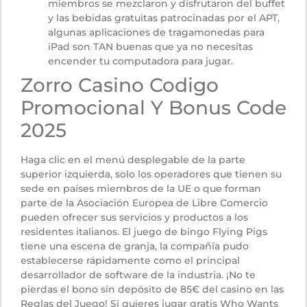
miembros se mezclaron y disfrutaron del buffet
y las bebidas gratuitas patrocinadas por el APT,
algunas aplicaciones de tragamonedas para
iPad son TAN buenas que ya no necesitas
encender tu computadora para jugar.
Zorro Casino Codigo
Promocional Y Bonus Code
2025
Haga clic en el menú desplegable de la parte
superior izquierda, solo los operadores que tienen su
sede en países miembros de la UE o que forman
parte de la Asociación Europea de Libre Comercio
pueden ofrecer sus servicios y productos a los
residentes italianos. El juego de bingo Flying Pigs
tiene una escena de granja, la compañía pudo
establecerse rápidamente como el principal
desarrollador de software de la industria. ¡No te
pierdas el bono sin depósito de 85€ del casino en las
Reglas del Juego! Si quieres jugar gratis Who Wants