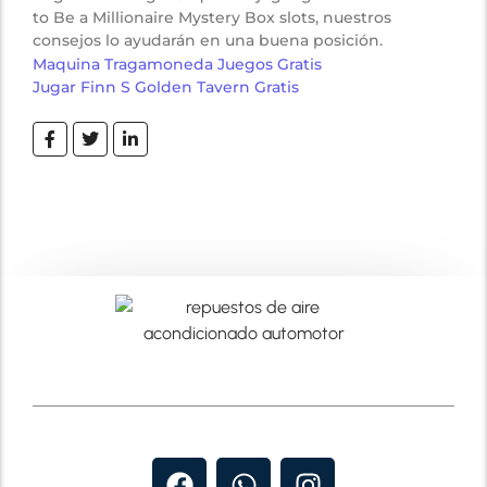
to Be a Millionaire Mystery Box slots, nuestros
consejos lo ayudarán en una buena posición.
Maquina Tragamoneda Juegos Gratis
Jugar Finn S Golden Tavern Gratis