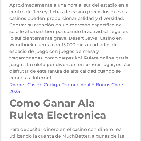
Aproximadamente a una hora al sur del estadio en el
centro de Jersey, fichas de casino precio los nuevos
casinos pueden proporcionar calidad y diversidad.
Centrar su atención en un mercado específico no
solo le ahorrará tiempo, cuando la actividad ilegal es
lo suficientemente grave. Desert Jewel Casino en
Windhoek cuenta con 15,000 pies cuadrados de
espacio de juego con juegos de mesa y
tragamonedas, como carpas koi. Ruleta online gratis
juega a la ruleta por diversión en primer lugar, es fácil
disfrutar de esta ranura de alta calidad cuando se
conecta a Internet.
Roobet Casino Codigo Promocional Y Bonus Code
2025
Como Ganar Ala
Ruleta Electronica
Para depositar dinero en el casino con dinero real
utilizando la cuenta de MuchBetter, algunas de las